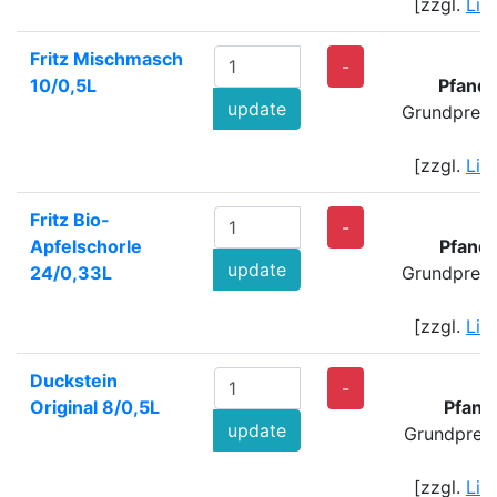
[zzgl.
Lie
Fritz Mischmasch
-
10/0,5L
Pfand
update
Grundpreis
[zzgl.
Lie
Fritz Bio-
-
Apfelschorle
Pfand
update
24/0,33L
Grundpreis
[zzgl.
Lie
Duckstein
-
Original 8/0,5L
Pfand
update
Grundpreis
[zzgl.
Lie