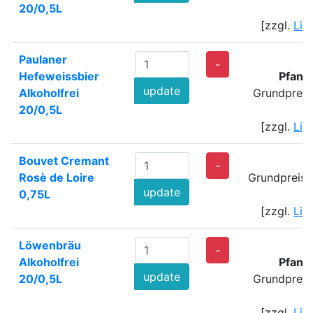
20/0,5L
[zzgl.
Lie
Paulaner
-
Hefeweissbier
Pfand
update
Alkoholfrei
Grundpreis
20/0,5L
[zzgl.
Lie
Bouvet Cremant
-
Rosè de Loire
Grundpreis:
update
0,75L
[zzgl.
Lie
Löwenbräu
-
Alkoholfrei
Pfand
update
20/0,5L
Grundpreis
[zzgl.
Lie