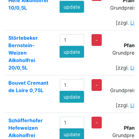
Hefe Alkoholfrei
Pfand
update
10/0,5L
Grundpreis:
[zzgl.
Lie
Störtebeker
-
Bernstein-
Pfand
update
Weizen
Grundpreis
Alkoholfrei
20/0,5L
[zzgl.
Lie
Bouvet Cremant
-
de Loire 0,75L
Grundpreis:
update
[zzgl.
Lie
Schöfferhofer
-
Hefeweizen
Pfand
update
Alkoholfrei
Grundpreis