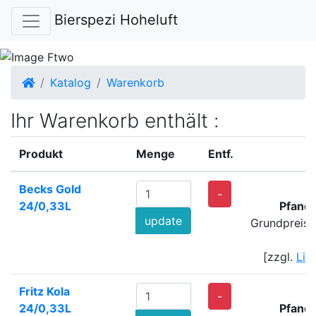
Bierspezi Hoheluft
Startseite
Katalog
Warenkorb
Ihr Warenkorb enthält :
Produkt
Menge
Entf.
Becks Gold
-
24/0,33L
Pfand
update
Grundpreis:
[zzgl.
Lie
Fritz Kola
-
24/0,33L
Pfand