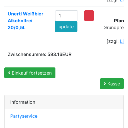
Unertl Weißbier
-
Alkoholfrei
Pfand
update
20/0,5L
Grundpreis
[zzgl.
Lie
Zwischensumme: 593.16EUR
Einkauf fortsetzen
Kasse
Information
Partyservice