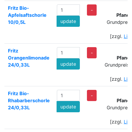
Fritz Bio-
-
Apfelsaftschorle
Pfand
update
10/0,5L
Grundpreis
[zzgl.
Lie
Fritz
-
Orangenlimonade
Pfand
update
24/0,33L
Grundpreis:
[zzgl.
Lie
Fritz Bio-
-
Rhabarberschorle
Pfand
update
24/0,33L
Grundpreis
[zzgl.
Lie