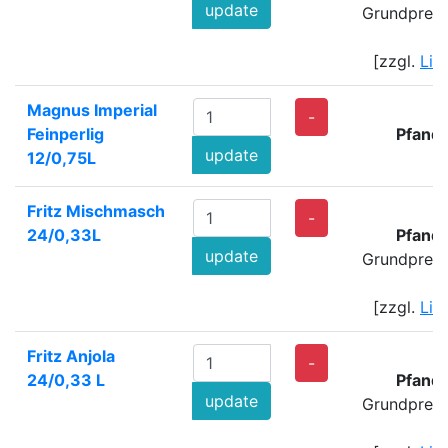
update
Grundpreis
[zzgl.
Lie
Magnus Imperial
-
Feinperlig
Pfand
update
12/0,75L
Fritz Mischmasch
-
24/0,33L
Pfand
update
Grundpreis
[zzgl.
Lie
Fritz Anjola
-
24/0,33 L
Pfand
update
Grundpreis