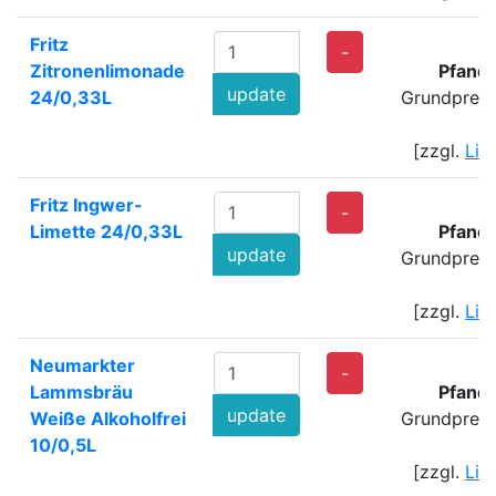
Fritz
-
Zitronenlimonade
Pfand
update
24/0,33L
Grundpreis
[zzgl.
Lie
Fritz Ingwer-
-
Limette 24/0,33L
Pfand
update
Grundpreis
[zzgl.
Lie
Neumarkter
-
Lammsbräu
Pfand
update
Weiße Alkoholfrei
Grundpreis
10/0,5L
[zzgl.
Lie