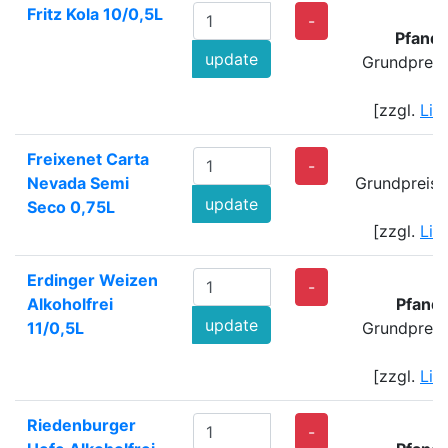
Fritz Kola 10/0,5L
-
Pfand
update
Grundpreis
[zzgl.
Lie
Freixenet Carta
-
Nevada Semi
Grundpreis:
update
Seco 0,75L
[zzgl.
Lie
Erdinger Weizen
-
Alkoholfrei
Pfand
update
11/0,5L
Grundpreis
[zzgl.
Lie
Riedenburger
-