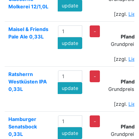
update
Molkerei 12/1,0L
[zzgl.
Lief
Maisel & Friends
-
Pale Ale 0,33L
Pfand:
update
Grundpreis:
[zzgl.
Lief
Ratsherrn
-
Westküsten IPA
Pfand:
update
0,33L
Grundpreis: 
[zzgl.
Lief
Hamburger
-
Senatsbock
Pfand:
update
0,33L
Grundpreis: