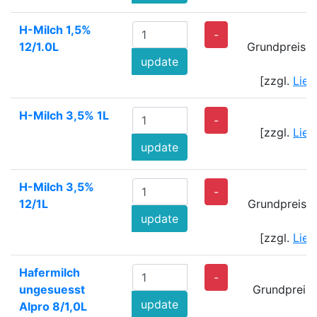
H-Milch 1,5%
1
-
12/1.0L
Grundpreis: 
update
[zzgl.
Lief
H-Milch 3,5% 1L
-
[zzgl.
Lief
update
H-Milch 3,5%
2
-
12/1L
Grundpreis: 
update
[zzgl.
Lief
Hafermilch
2
-
ungesuesst
Grundpreis:
update
Alpro 8/1,0L