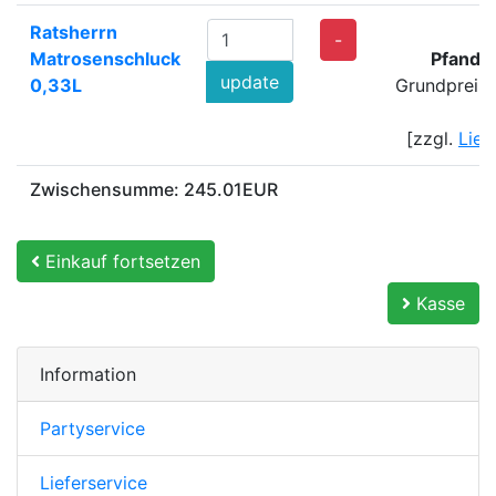
Ratsherrn
-
Matrosenschluck
Pfand:
update
0,33L
Grundpreis:
[zzgl.
Lief
Zwischensumme: 245.01EUR
Einkauf fortsetzen
Kasse
Information
Partyservice
Lieferservice