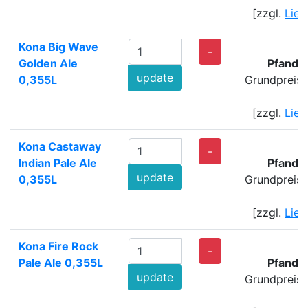
[zzgl.
Lief
Kona Big Wave
-
Golden Ale
Pfand:
update
0,355L
Grundpreis:
[zzgl.
Lief
Kona Castaway
-
Indian Pale Ale
Pfand:
update
0,355L
Grundpreis:
[zzgl.
Lief
Kona Fire Rock
-
Pale Ale 0,355L
Pfand:
update
Grundpreis: