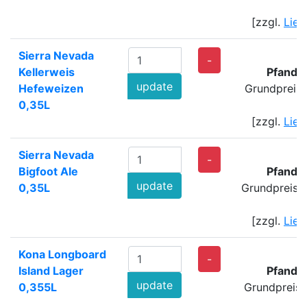
[zzgl.
Lief
Sierra Nevada
-
Kellerweis
Pfand:
update
Hefeweizen
Grundpreis:
0,35L
[zzgl.
Lief
Sierra Nevada
-
Bigfoot Ale
Pfand:
update
0,35L
Grundpreis:
[zzgl.
Lief
Kona Longboard
-
Island Lager
Pfand:
update
0,355L
Grundpreis: