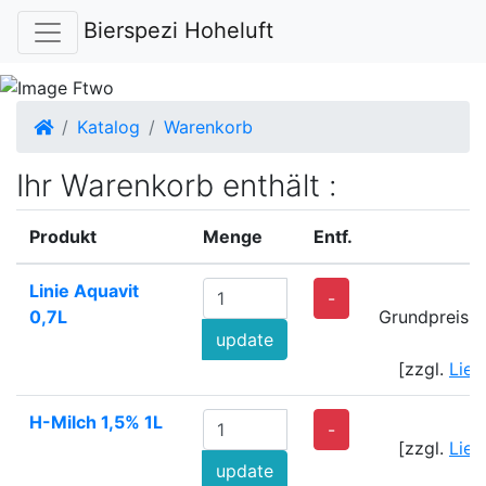
Bierspezi Hoheluft
Startseite
Katalog
Warenkorb
Ihr Warenkorb enthält :
Produkt
Menge
Entf.
Linie Aquavit
1
-
0,7L
Grundpreis: 
update
[zzgl.
Lief
H-Milch 1,5% 1L
-
[zzgl.
Lief
update