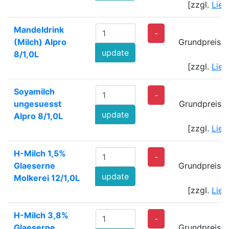
[zzgl.
Lief
Mandeldrink
2
-
(Milch) Alpro
Grundpreis: 
update
8/1,0L
[zzgl.
Lief
Soyamilch
1
-
ungesuesst
Grundpreis: 
update
Alpro 8/1,0L
[zzgl.
Lief
H-Milch 1,5%
2
-
Glaeserne
Grundpreis: 
update
Molkerei 12/1,0L
[zzgl.
Lief
H-Milch 3,8%
2
-
Glaeserne
Grundpreis: 