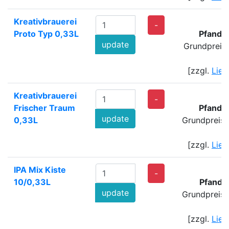
Kreativbrauerei
-
Proto Typ 0,33L
Pfand:
update
Grundpreis
[zzgl.
Lief
Kreativbrauerei
-
Frischer Traum
Pfand:
update
0,33L
Grundpreis:
[zzgl.
Lief
IPA Mix Kiste
2
-
10/0,33L
Pfand:
update
Grundpreis:
[zzgl.
Lief