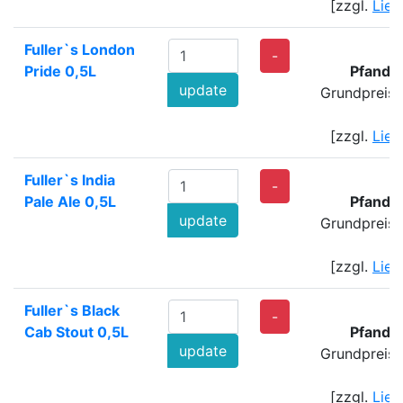
[zzgl.
Lief
Fuller`s London
-
Pride 0,5L
Pfand:
update
Grundpreis:
[zzgl.
Lief
Fuller`s India
-
Pale Ale 0,5L
Pfand:
update
Grundpreis:
[zzgl.
Lief
Fuller`s Black
-
Cab Stout 0,5L
Pfand:
update
Grundpreis:
[zzgl.
Lief