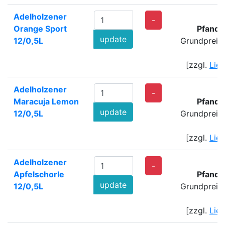
Adelholzener
-
Orange Sport
Pfand:
update
12/0,5L
Grundpreis
[zzgl.
Lie
Adelholzener
-
Maracuja Lemon
Pfand:
update
12/0,5L
Grundpreis
[zzgl.
Lie
Adelholzener
-
Apfelschorle
Pfand:
update
12/0,5L
Grundpreis
[zzgl.
Lie