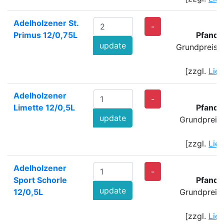
Adelholzener St.
1
-
Primus 12/0,75L
Pfand:
update
Grundpreis: 
[zzgl.
Lie
Adelholzener
-
Limette 12/0,5L
Pfand:
update
Grundpreis
[zzgl.
Lie
Adelholzener
-
Sport Schorle
Pfand:
update
12/0,5L
Grundpreis
[zzgl.
Lie