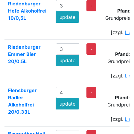
Riedenburger
4
-
Hefe Alkoholfrei
Pfand:
update
10/0,5L
Grundpreis: 
[zzgl.
Lie
Riedenburger
9
-
Emmer Bier
Pfand: 
update
20/0,5L
Grundpreis
[zzgl.
Lie
Flensburger
7
-
Radler
Pfand: 
update
Alkoholfrei
Grundpreis
20/0,33L
[zzgl.
Lie
Bayreuther Hell