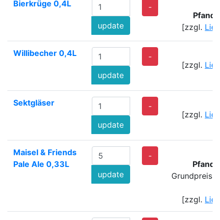
Bierkrüge 0,4L
-
Pfand:
update
[zzgl.
Lie
Willibecher 0,4L
-
[zzgl.
Lie
update
Sektgläser
-
[zzgl.
Lie
update
Maisel & Friends
-
Pale Ale 0,33L
Pfand:
update
Grundpreis: 
[zzgl.
Lie