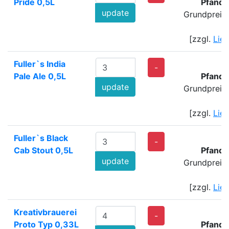
Pride 0,5L
Pfand:
update
Grundpreis
[zzgl.
Lie
Fuller`s India
-
Pale Ale 0,5L
Pfand:
update
Grundpreis
[zzgl.
Lie
Fuller`s Black
-
Cab Stout 0,5L
Pfand:
update
Grundpreis
[zzgl.
Lie
Kreativbrauerei
1
-
Proto Typ 0,33L
Pfand: