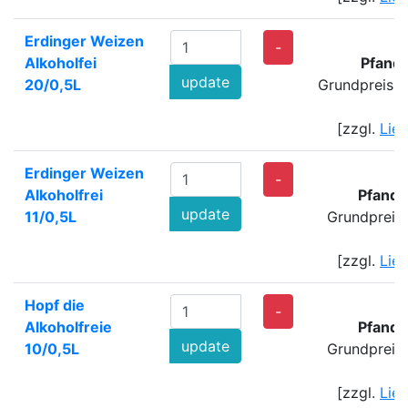
Erdinger Weizen
2
-
Alkoholfei
Pfand:
update
20/0,5L
Grundpreis: 
[zzgl.
Lie
Erdinger Weizen
-
Alkoholfrei
Pfand:
update
11/0,5L
Grundpreis
[zzgl.
Lie
Hopf die
1
-
Alkoholfreie
Pfand:
update
10/0,5L
Grundpreis
[zzgl.
Lie