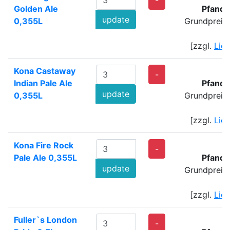
-
Golden Ale
Pfand:
update
0,355L
Grundpreis
[zzgl.
Lie
Kona Castaway
-
Indian Pale Ale
Pfand:
update
0,355L
Grundpreis
[zzgl.
Lie
Kona Fire Rock
-
Pale Ale 0,355L
Pfand:
update
Grundpreis
[zzgl.
Lie
Fuller`s London
-