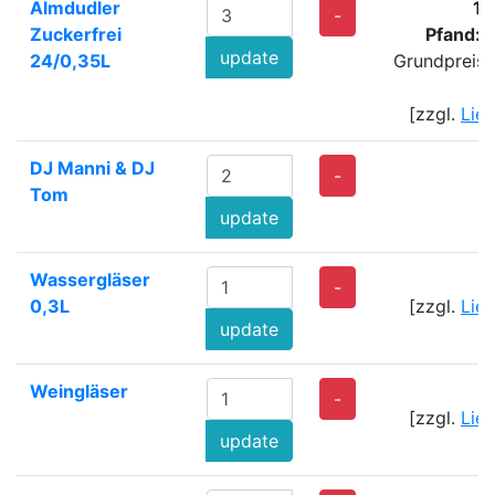
Almdudler
10
-
Zuckerfrei
Pfand: 
update
24/0,35L
Grundpreis: 
[zzgl.
Lie
DJ Manni & DJ
-
Tom
update
Wassergläser
-
0,3L
[zzgl.
Lie
update
Weingläser
-
[zzgl.
Lie
update