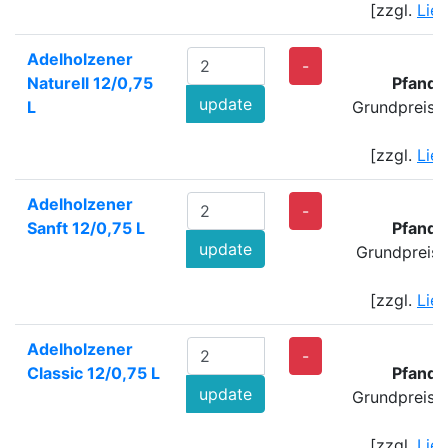
[zzgl.
Lie
Adelholzener
1
-
Naturell 12/0,75
Pfand:
update
L
Grundpreis: 
[zzgl.
Lie
Adelholzener
1
-
Sanft 12/0,75 L
Pfand:
update
Grundpreis: 
[zzgl.
Lie
Adelholzener
1
-
Classic 12/0,75 L
Pfand:
update
Grundpreis: 
[zzgl.
Lie