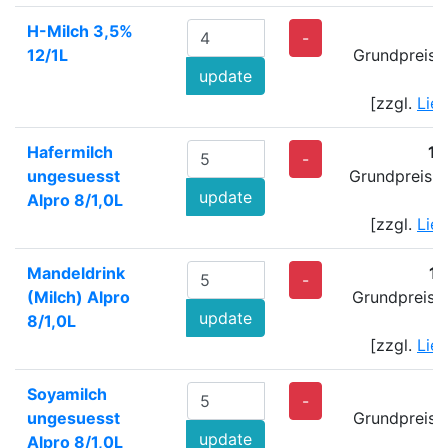
H-Milch 3,5%
8
-
12/1L
Grundpreis: 
update
[zzgl.
Lie
Hafermilch
10
-
ungesuesst
Grundpreis: 
update
Alpro 8/1,0L
[zzgl.
Lie
Mandeldrink
1
-
(Milch) Alpro
Grundpreis: 
update
8/1,0L
[zzgl.
Lie
Soyamilch
7
-
ungesuesst
Grundpreis: 
update
Alpro 8/1,0L