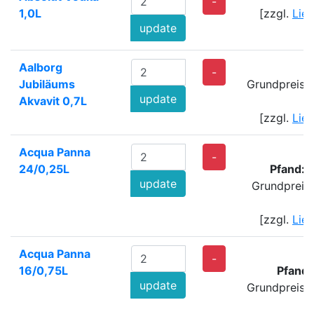
-
1,0L
[zzgl.
Lie
update
Aalborg
3
-
Jubiläums
Grundpreis:
update
Akvavit 0,7L
[zzgl.
Lie
Acqua Panna
3
-
24/0,25L
Pfand: 
update
Grundpreis
[zzgl.
Lie
Acqua Panna
3
-
16/0,75L
Pfand:
update
Grundpreis: 