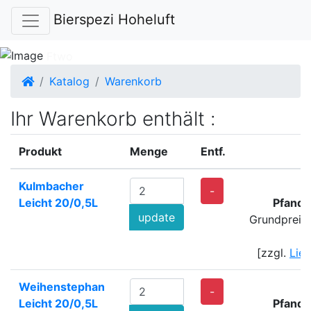
Bierspezi Hoheluft
Startseite
Katalog
Warenkorb
Ihr Warenkorb enthält :
Produkt
Menge
Entf.
Kulmbacher
4
-
Leicht 20/0,5L
Pfand:
update
Grundpreis
[zzgl.
Lie
Weihenstephan
-
Leicht 20/0,5L
Pfand: