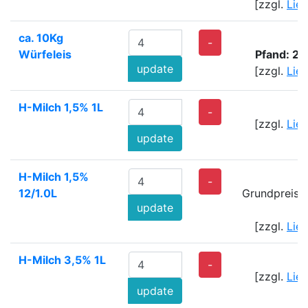
[zzgl.
Lie
ca. 10Kg
6
-
Würfeleis
Pfand: 2
update
[zzgl.
Lie
H-Milch 1,5% 1L
-
[zzgl.
Lie
update
H-Milch 1,5%
7
-
12/1.0L
Grundpreis: 
update
[zzgl.
Lie
H-Milch 3,5% 1L
-
[zzgl.
Lie
update