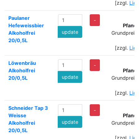
[zzgl.
Lie
Paulaner
2
-
Hefeweissbier
Pfand:
update
Alkoholfrei
Grundpreis
20/0,5L
[zzgl.
Lie
Löwenbräu
2
-
Alkoholfrei
Pfand:
update
20/0,5L
Grundpreis
[zzgl.
Lie
Schneider Tap 3
2
-
Weisse
Pfand:
update
Alkoholfrei
Grundpreis
20/0,5L
[zzgl.
Lie