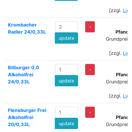
[zzgl.
Lie
Krombacher
4
-
Radler 24/0,33L
Pfand:
update
Grundpreis
[zzgl.
Lie
Bitburger 0,0
2
-
Alkoholfrei
Pfand:
update
24/0,33L
Grundpreis
[zzgl.
Lie
Flensburger Frei
1
-
Alkoholfrei
Pfand:
update
20/0,33L
Grundpreis