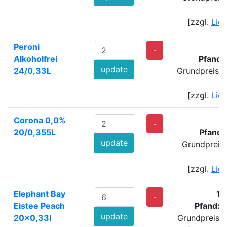
/
[zzgl.
Lie
Peroni
5
-
Alkoholfrei
Pfand:
update
24/0,33L
Grundpreis: 
[zzgl.
Lie
Corona 0,0%
5
-
20/0,355L
Pfand:
update
Grundpreis
[zzgl.
Lie
Elephant Bay
14
-
Eistee Peach
Pfand: 
update
20x0,33l
Grundpreis: 