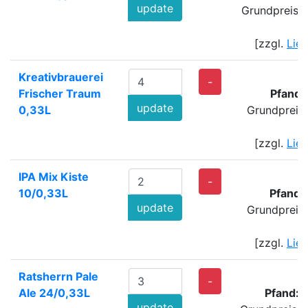
update
Grundpreis: 
[zzgl.
Lie
Kreativbrauerei
-
Frischer Traum
Pfand:
update
0,33L
Grundpreis
[zzgl.
Lie
IPA Mix Kiste
5
-
10/0,33L
Pfand:
update
Grundpreis
[zzgl.
Lie
Ratsherrn Pale
8
-
Ale 24/0,33L
Pfand: 
update