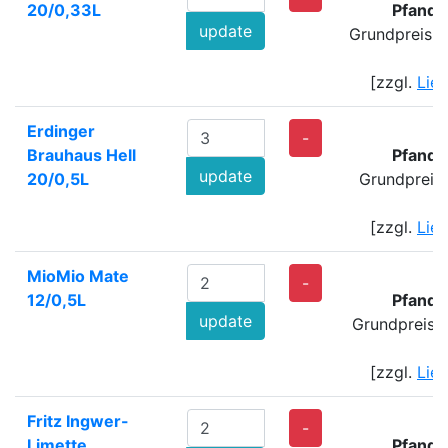
20/0,33L
Pfand:
update
Grundpreis: 
[zzgl.
Lie
Erdinger
-
Brauhaus Hell
Pfand:
update
20/0,5L
Grundpreis
[zzgl.
Lie
MioMio Mate
2
-
12/0,5L
Pfand:
update
Grundpreis: 
[zzgl.
Lie
Fritz Ingwer-
-
Limette
Pfand: