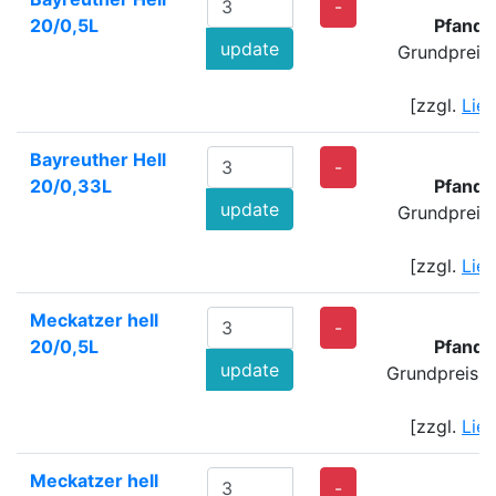
-
20/0,5L
Pfand:
update
Grundpreis
[zzgl.
Lie
Bayreuther Hell
-
20/0,33L
Pfand:
update
Grundpreis
[zzgl.
Lie
Meckatzer hell
8
-
20/0,5L
Pfand:
update
Grundpreis: 
[zzgl.
Lie
Meckatzer hell
7
-