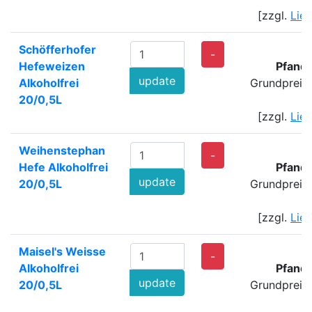
[zzgl.
Lie
Schöfferhofer
2
-
Hefeweizen
Pfand:
update
Alkoholfrei
Grundpreis
20/0,5L
[zzgl.
Lie
Weihenstephan
2
-
Hefe Alkoholfrei
Pfand:
update
20/0,5L
Grundpreis
[zzgl.
Lie
Maisel's Weisse
2
-
Alkoholfrei
Pfand:
update
20/0,5L
Grundpreis