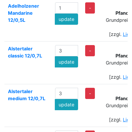
Adelholzener
-
Mandarine
Pfand:
update
12/0,5L
Grundpreis
[zzgl.
Lie
Alstertaler
2
-
classic 12/0,7L
Pfand:
update
Grundpreis
[zzgl.
Lie
Alstertaler
2
-
medium 12/0,7L
Pfand:
update
Grundpreis
[zzgl.
Lie