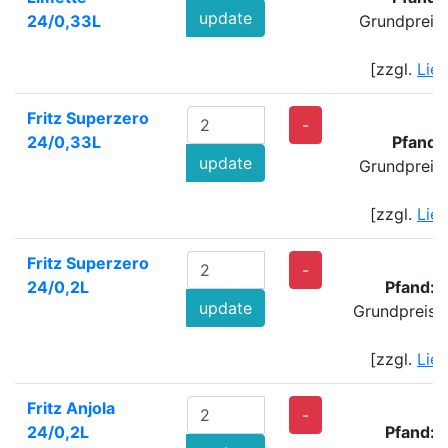
update
24/0,33L
Grundpreis
[zzgl.
Lie
Fritz Superzero
-
24/0,33L
Pfand:
update
Grundpreis
[zzgl.
Lie
Fritz Superzero
3
-
24/0,2L
Pfand: 
update
Grundpreis: 
[zzgl.
Lie
Fritz Anjola
4
-
24/0,2L
Pfand: 