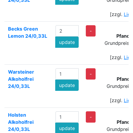
24/0,33L
Grundpreis
[zzgl.
Lie
Becks Green
4
-
Lemon 24/0,33L
Pfand:
update
Grundpreis: 
[zzgl.
Lie
Warsteiner
2
-
Alkoholfrei
Pfand:
update
24/0,33L
Grundpreis
[zzgl.
Lie
Holsten
1
-
Alkoholfrei
Pfand:
update
24/0,33L
Grundpreis