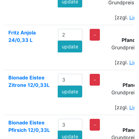
update
Grundpreis: 
[zzgl.
Lie
Fritz Anjola
-
24/0,33 L
Pfand:
update
Grundpreis
[zzgl.
Lie
Bionade Eistee
-
Zitrone 12/0,33L
Pfand:
update
Grundpreis
[zzgl.
Lie
Bionade Eistee
-
Pfirsich 12/0,33L
Pfand:
update
Grundpreis