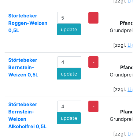
[zzgl.
Lie
Störtebeker
-
Roggen-Weizen
Pfand:
update
0,5L
Grundpreis
[zzgl.
Lie
Störtebeker
-
Bernstein-
Pfand:
update
Weizen 0,5L
Grundpreis
[zzgl.
Lie
Störtebeker
-
Bernstein-
Pfand:
update
Weizen
Grundpreis
Alkoholfrei 0,5L
[zzgl.
Lie