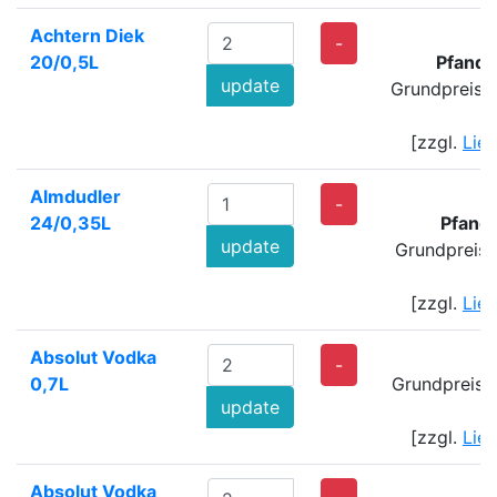
Achtern Diek
-
20/0,5L
Pfand:
update
Grundpreis: 
[zzgl.
Lie
Almdudler
3
-
24/0,35L
Pfand
update
Grundpreis: 
[zzgl.
Lie
Absolut Vodka
3
-
0,7L
Grundpreis:
update
[zzgl.
Lie
Absolut Vodka