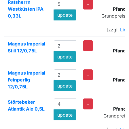
Ratsherrn
-
Westküsten IPA
Pfand:
update
0,33L
Grundpreis: 
[zzgl.
Lie
Magnus Imperial
-
Still 12/0,75L
Pfand:
update
Magnus Imperial
-
Feinperlig
Pfand:
update
12/0,75L
Störtebeker
-
Atlantik Ale 0,5L
Pfand:
update
Grundpreis