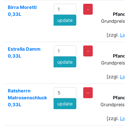
Birra Moretti
-
0,33L
Pfand:
update
Grundpreis: 
[zzgl.
Lie
Estrella Damm
-
0,33L
Pfand:
update
Grundpreis: 
[zzgl.
Lie
Ratsherrn
-
Matrosenschluck
Pfand:
update
0,33L
Grundpreis: 
[zzgl.
Lie