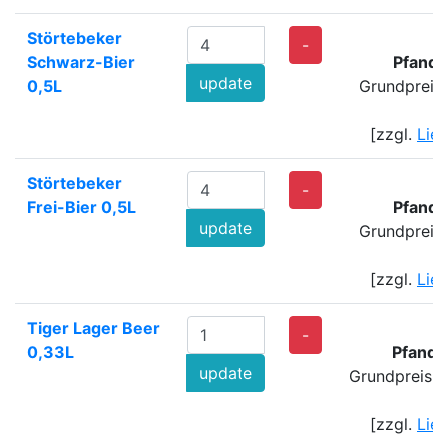
Störtebeker
-
Schwarz-Bier
Pfand:
update
0,5L
Grundpreis
[zzgl.
Lie
Störtebeker
-
Frei-Bier 0,5L
Pfand:
update
Grundpreis
[zzgl.
Lie
Tiger Lager Beer
-
0,33L
Pfand:
update
Grundpreis: 
[zzgl.
Lie