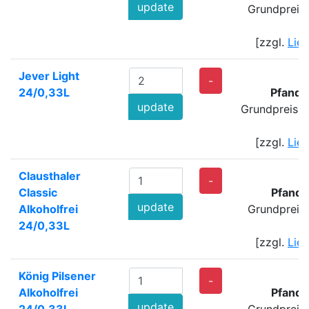
update
Grundpreis
[zzgl.
Lie
Jever Light
4
-
24/0,33L
Pfand:
update
Grundpreis: 
[zzgl.
Lie
Clausthaler
1
-
Classic
Pfand:
update
Alkoholfrei
Grundpreis
24/0,33L
[zzgl.
Lie
König Pilsener
2
-
Alkoholfrei
Pfand:
update