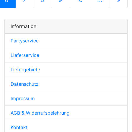
6
7
8
9
10
...
»
nächste S
Information
Partyservice
Lieferservice
Liefergebiete
Datenschutz
Impressum
AGB & Widerrufsbelehrung
Kontakt