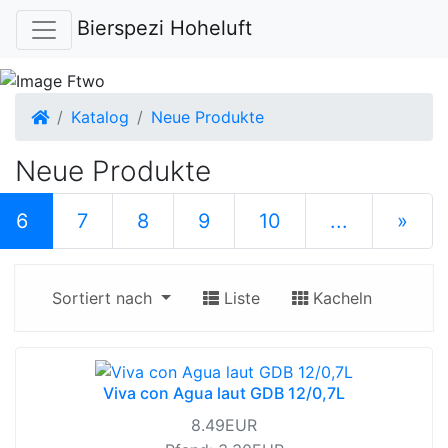
Bierspezi Hoheluft
Startseite
Katalog
Neue Produkte
Neue Produkte
(current)
6
7
8
9
10
...
»
nächste S
Sortiert nach
Liste
Kacheln
Viva con Agua laut GDB 12/0,7L
8.49EUR