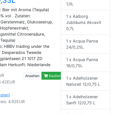
0,33L
1,0L
: Bier mit Aroma (Tequila)
9% vol Zutaten:
1 x Aalborg
 Gerstenmalz, Glukosesirup,
Jubiläums Akvavit
 Hopfenextrakt,
0,7L
gsmittel Citronensäure,
(Tequila)
1 x Acqua Panna
b: HBBV trading under the
24/0,25L
f Desperados Tweede
gplantseen 21 1017 ZD
1 x Acqua Panna
am Herkunft: Niederlande
16/0,75L
UR
Ansehen
Kaufen
1 x Adelholzener
3.42EUR
Naturell 12/0,75 L
osten
]
1 x Adelholzener
eis: 4.92EUR
Sanft 12/0,75 L