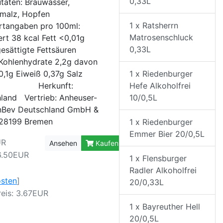
0,33L
taten: Brauwasser,
nmalz, Hopfen
1 x Ratsherrn
rtangaben pro 100ml:
Matrosenschluck
rt 38 kcal Fett <0,01g
0,33L
esättigte Fettsäuren
Kohlenhydrate 2,2g davon
0,1g Eiweiß 0,37g Salz
1 x Riedenburger
1g Herkunft:
Hefe Alkoholfrei
land Vertrieb: Anheuser-
10/0,5L
InBev Deutschland GmbH &
 28199 Bremen
1 x Riedenburger
Emmer Bier 20/0,5L
UR
Ansehen
Kaufen
6.50EUR
1 x Flensburger
Radler Alkoholfrei
osten
]
20/0,33L
eis: 3.67EUR
1 x Bayreuther Hell
20/0,5L