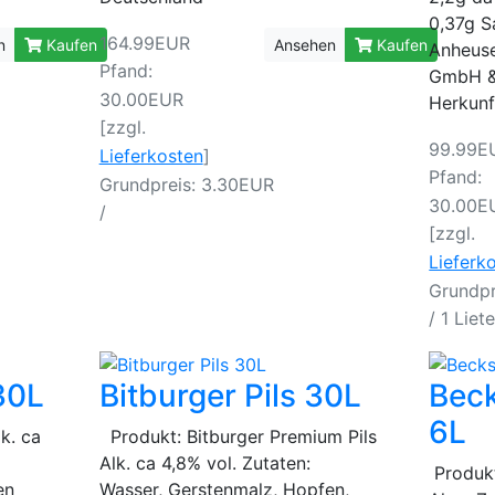
0,37g S
164.99EUR
n
Kaufen
Ansehen
Kaufen
Anheuse
Pfand:
GmbH &
30.00EUR
Herkunf
[zzgl.
99.99E
Lieferkosten
]
Pfand:
Grundpreis: 3.30EUR
30.00E
/
[zzgl.
Lieferk
Grundpr
/ 1 Liete
30L
Bitburger Pils 30L
Beck
6L
k. ca
Produkt: Bitburger Premium Pils
Alk. ca 4,8% vol. Zutaten:
Produkt
pfen
Wasser, Gerstenmalz, Hopfen,