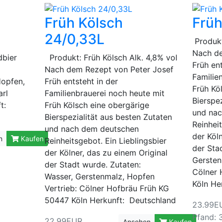
Früh Kölsch
Früh
24/0,33L
Produkt
Nach de
dbier
Produkt: Früh Kölsch Alk. 4,8% vol
Früh ent
Nach dem Rezept von Peter Josef
Familie
Hopfen,
Früh entsteht in der
Früh Kö
arl
Familienbrauerei noch heute mit
Bierspe
t:
Früh Kölsch eine obergärige
und na
Bierspezialität aus besten Zutaten
Reinheit
und nach dem deutschen
der Köl
n
Kaufen
Reinheitsgebot. Ein Lieblingsbier
der Sta
der Kölner, das zu einem Original
Gersten
der Stadt wurde. Zutaten:
Cölner 
Wasser, Gerstenmalz, Hopfen
Köln He
Vertrieb: Cölner Hofbräu Früh KG
50447 Köln Herkunft: Deutschland
23.99E
Pfand: 
22.99EUR
Ansehen
Kaufen