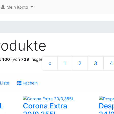
Mein Konto
rodukte
s
100
(von
739
insgesamt)
«
1
2
3
4
Liste
Kacheln
L
Corona Extra
Des