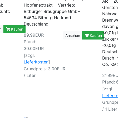
Alc. Zu
GmbH
Hopfenextrakt Vertrieb:
Gerste
unft:
Bitburger Braugruppe GmbH
Nährwe
54634 Bitburg Herkunft:
Brennwe
Deutschland
davon g
n
Kaufen
<0,01g 
89.99EUR
Ansehen
Kaufen
Zucker 
Pfand:
<0,0
30.00EUR
Deutsch
[zzgl.
Busch 
Lieferkosten
]
Co. KG
Grundpreis: 3.00EUR
21.99E
/ Liter
Pfand: 
[zzgl.
Lieferk
Grundpr
/ 1 Liter