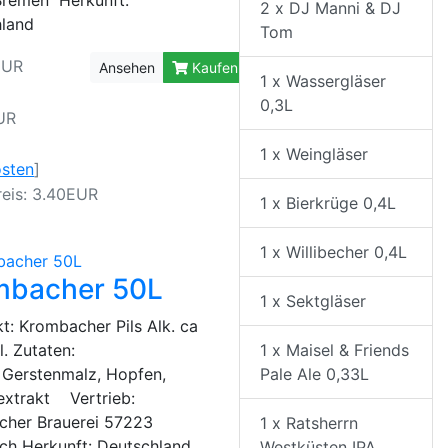
Bremen Herkunft:
2 x DJ Manni & DJ
hland
Tom
EUR
Ansehen
Kaufen
1 x Wassergläser
0,3L
UR
1 x Weingläser
osten
]
eis: 3.40EUR
1 x Bierkrüge 0,4L
1 x Willibecher 0,4L
mbacher 50L
1 x Sektgläser
: Krombacher Pils Alk. ca
1 x Maisel & Friends
l. Zutaten:
Pale Ale 0,33L
 Gerstenmalz, Hopfen,
xtrakt Vertrieb:
her Brauerei 57223
1 x Ratsherrn
ch Herkunft: Deutschland
Westküsten IPA