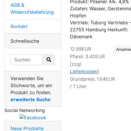
Produkt: Pilsener Alk. 4,9
AGB &
Zutaten: Wasser, Gerstenma
Widerrufsbelehrung
Hopfen
Vertrieb: Tuborg Vertriebs
Kontakt
22755 Hamburg Herkunft:
Dänemark
Schnellsuche
12.99EUR
Ansehe
Pfand: 3.42EUR
[zzgl.
Lieferkosten
]
Verwenden Sie
Grundpreis: 1.64EUR
Stichworte, um ein
/ 1 Liter
Produkt zu finden.
erweiterte Suche
Social Networking
Neue Produkte