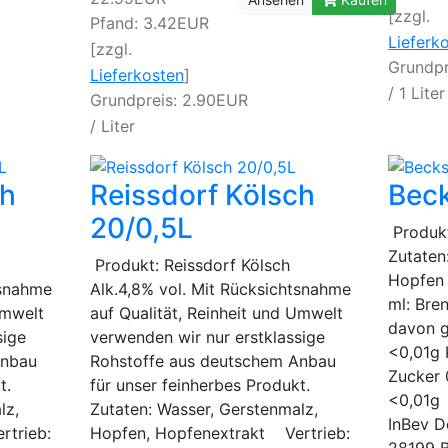
[zzgl.
Pfand: 3.42EUR
Lieferk
[zzgl.
Grundpr
Lieferkosten
]
/ 1 Liter
Grundpreis: 2.90EUR
/ Liter
ch
Reissdorf Kölsch
Beck
20/0,5L
Produkt
Zutaten
Produkt: Reissdorf Kölsch
Hopfen
tsnahme
Alk.4,8% vol. Mit Rücksichtsnahme
ml: Bre
Umwelt
auf Qualität, Reinheit und Umwelt
davon g
sige
verwenden wir nur erstklassige
<0,01g 
Anbau
Rohstoffe aus deutschem Anbau
Zucker 
t.
für unser feinherbes Produkt.
<0,01g 
lz,
Zutaten: Wasser, Gerstenmalz,
InBev 
rtrieb:
Hopfen, Hopfenextrakt Vertrieb: