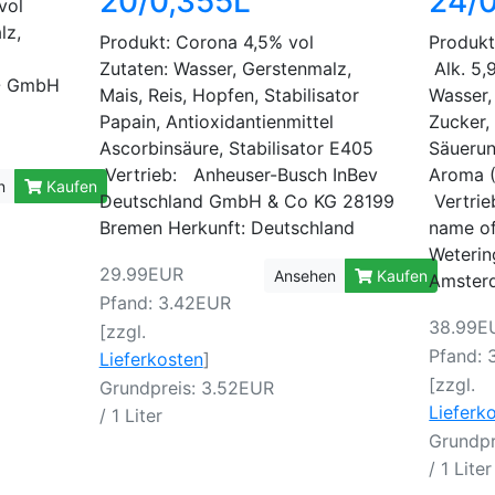
20/0,355L
24/
% vol
lz,
Produkt: Corona 4,5% vol
Produkt
Zutaten: Wasser, Gerstenmalz,
Alk. 5,
 - GmbH
Mais, Reis, Hopfen, Stabilisator
Wasser,
Papain, Antioxidantienmittel
Zucker,
Ascorbinsäure, Stabilisator E405
Säuerun
Vertrieb: Anheuser-Busch InBev
Aroma 
n
Kaufen
Deutschland GmbH & Co KG 28199
Vertrie
Bremen Herkunft: Deutschland
name o
Weterin
29.99EUR
Ansehen
Kaufen
Amsterd
Pfand: 3.42EUR
38.99E
[zzgl.
Pfand: 
Lieferkosten
]
[zzgl.
Grundpreis: 3.52EUR
Lieferk
/ 1 Liter
Grundpr
/ 1 Liter