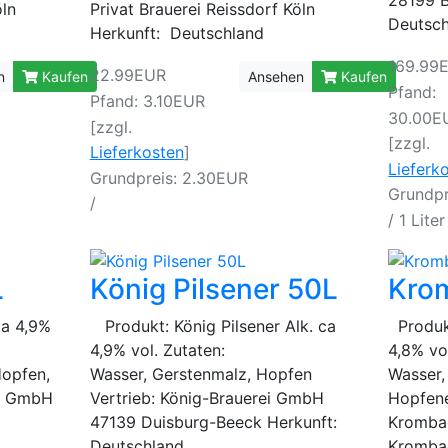
28199 
öln
Privat Brauerei Reissdorf Köln
Deutsc
Herkunft: Deutschland
169.99
22.99EUR
n
Kaufen
Ansehen
Kaufen
Pfand:
Pfand: 3.10EUR
30.00E
[zzgl.
[zzgl.
Lieferkosten
]
Lieferk
Grundpreis: 2.30EUR
Grundpr
/
/ 1 Liter
L
König Pilsener 50L
Kro
ca 4,9%
Produkt: König Pilsener Alk. ca
Produkt
4,9% vol. Zutaten:
4,8% vo
Hopfen,
Wasser, Gerstenmalz, Hopfen
Wasser,
li GmbH
Vertrieb: König-Brauerei GmbH
Hopfene
47139 Duisburg-Beeck Herkunft:
Krombac
Deutschland
Kromba