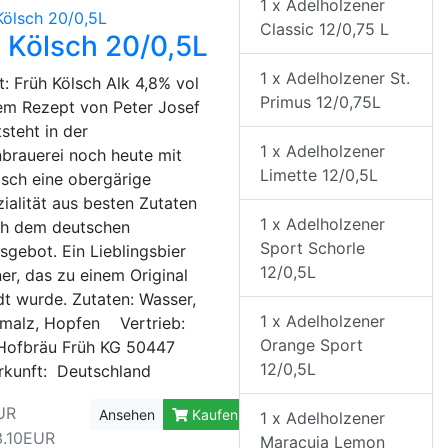
1 x Adelholzener
Classic 12/0,75 L
 Kölsch 20/0,5L
1 x Adelholzener St.
: Früh Kölsch Alk 4,8% vol
Primus 12/0,75L
m Rezept von Peter Josef
steht in der
1 x Adelholzener
nbrauerei noch heute mit
Limette 12/0,5L
lsch eine obergärige
zialität aus besten Zutaten
1 x Adelholzener
ch dem deutschen
Sport Schorle
sgebot. Ein Lieblingsbier
12/0,5L
ner, das zu einem Original
dt wurde. Zutaten: Wasser,
1 x Adelholzener
malz, Hopfen Vertrieb:
Orange Sport
Hofbräu Früh KG 50447
12/0,5L
rkunft: Deutschland
UR
Ansehen
Kaufen
1 x Adelholzener
3.10EUR
Maracuja Lemon