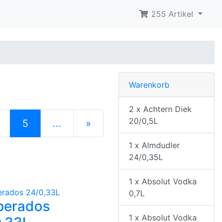
255 Artikel
Warenkorb
2 x Achtern Diek
20/0,5L
(current)
5
...
»
nächste Seite
1 x Almdudler
24/0,35L
1 x Absolut Vodka
0,7L
perados
1 x Absolut Vodka