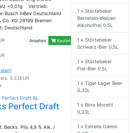
alz <0,01g Vertrieb:
1 x Störtebeker
r-Busch InBev Deutschland
Bernstein-Weizen
 Co. KG 28199 Bremen
Alkoholfrei 0,5L
t: Deutschland
1 x Störtebeker
UR
Ansehen
Kaufen
Schwarz-Bier 0,5L
UR
1 x Störtebeker
Frei-Bier 0,5L
osten
]
eis: 3.33EUR
1 x Tiger Lager Beer
r
0,33L
s Perfect Draft
1 x Birra Moretti
0,33L
1 x Estrella Damm
: Becks Pils 4,9 % Alk. /