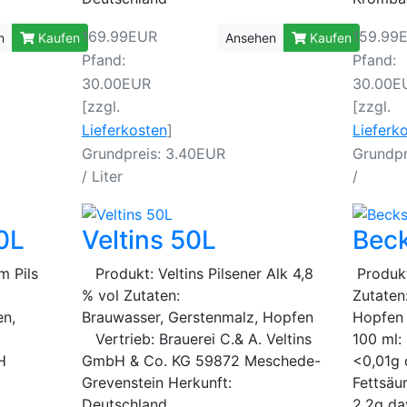
169.99EUR
159.99
n
Kaufen
Ansehen
Kaufen
Pfand:
Pfand:
30.00EUR
30.00E
[zzgl.
[zzgl.
Lieferkosten
]
Lieferk
Grundpreis: 3.40EUR
Grundpr
/ Liter
/
50L
Veltins 50L
Bec
m Pils
Produkt: Veltins Pilsener Alk 4,8
Produkt
% vol Zutaten:
Zutaten
en,
Brauwasser, Gerstenmalz, Hopfen
Hopfen
Vertrieb: Brauerei C.& A. Veltins
100 ml:
H
GmbH & Co. KG 59872 Meschede-
<0,01g 
Grevenstein Herkunft:
Fettsäu
Deutschland
2,2g da