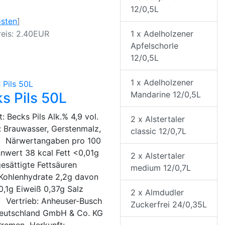
12/0,5L
osten
]
1 x Adelholzener
eis: 2.40EUR
Apfelschorle
12/0,5L
1 x Adelholzener
Mandarine 12/0,5L
s Pils 50L
: Becks Pils Alk.% 4,9 vol.
2 x Alstertaler
: Brauwasser, Gerstenmalz,
classic 12/0,7L
 Närwertangaben pro 100
nnwert 38 kcal Fett <0,01g
2 x Alstertaler
esättigte Fettsäuren
medium 12/0,7L
Kohlenhydrate 2,2g davon
0,1g Eiweiß 0,37g Salz
2 x Almdudler
Vertrieb: Anheuser-Busch
Zuckerfrei 24/0,35L
Deutschland GmbH & Co. KG