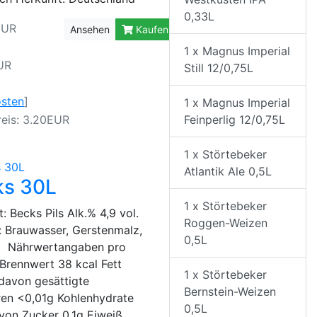
0,33L
EUR
Ansehen
Kaufen
1 x Magnus Imperial
UR
Still 12/0,75L
osten
]
1 x Magnus Imperial
eis: 3.20EUR
Feinperlig 12/0,75L
1 x Störtebeker
Atlantik Ale 0,5L
ks 30L
1 x Störtebeker
: Becks Pils Alk.% 4,9 vol.
Roggen-Weizen
: Brauwasser, Gerstenmalz,
0,5L
 Nährwertangaben pro
 Brennwert 38 kcal Fett
1 x Störtebeker
davon gesättigte
Bernstein-Weizen
ren <0,01g Kohlenhydrate
0,5L
von Zucker 0,1g Eiweiß