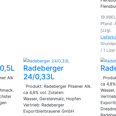
Flensbu
19.99E
Pfand: 
[zzgl.
Lieferk
Grundpr
/ 1 Liter
/0,5L
Radeberger
Rade
24/0,33L
ner Alk
Produkt
ca 4,8%
Produkt: Radeberger Pilsener Alk.
chmack.
Wasser
ca 4,8% vol. Zutaten:
chster
Vertrie
Wasser, Gerstenmalz, Hopfen
igen
Exportb
Vertrieb: Radeberger
Dresdne
Exportbierbrauerei GmbH
Radeber