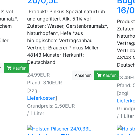
20/0,5L
Büge
16/0
0% vol
Produkt: Pinkus Spezial naturtrüb
aumalz*,
und ungefiltert Alk. 5,1% vol
Produkt:
schem
Zutaten: Wasser, Gerstenbraumalz*,
Zutaten
Naturhopfen*, Hefe *aus
Naturho
ller
biologischem Vertragsanbau
Vertra
Vertrieb: Brauerei Pinkus Müller
Vertrieb
48143 Münster Herkunft:
48143 M
Deutschland
Deutsc
n
Kaufen
24.99EUR
Ansehen
Kaufen
23.49E
Pfand: 3.10EUR
Pfand: 
[zzgl.
[zzgl.
Lieferkosten
]
Lieferk
Grundpreis: 2.50EUR
Grundpr
/ 1 Liter
/ 1 Liter