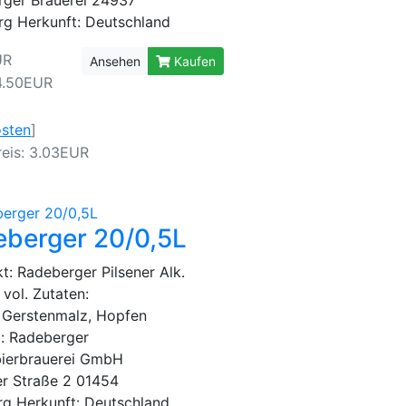
rg Herkunft: Deutschland
UR
Ansehen
Kaufen
4.50EUR
osten
]
eis: 3.03EUR
berger 20/0,5L
: Radeberger Pilsener Alk.
 vol. Zutaten:
, Gerstenmalz, Hopfen
b: Radeberger
ierbrauerei GmbH
r Straße 2 01454
g Herkunft: Deutschland