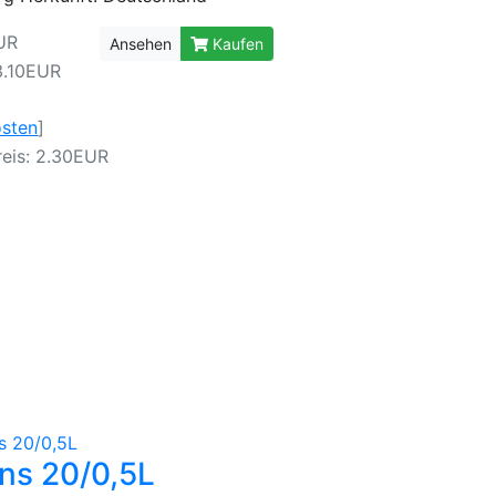
UR
Ansehen
Kaufen
3.10EUR
osten
]
eis: 2.30EUR
ins 20/0,5L