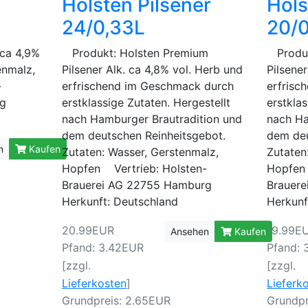
Holsten Pilsener
Hols
24/0,33L
20/0
 ca 4,9%
Produkt: Holsten Premium
Produk
enmalz,
Pilsener Alk. ca 4,8% vol. Herb und
Pilsene
-
erfrischend im Geschmack durch
erfrisc
rg
erstklassige Zutaten. Hergestellt
erstklas
nach Hamburger Brautradition und
nach Ha
dem deutschen Reinheitsgebot.
dem deu
n
Kaufen
Zutaten: Wasser, Gerstenmalz,
Zutaten
Hopfen Vertrieb: Holsten-
Hopfen 
Brauerei AG 22755 Hamburg
Brauer
Herkunft: Deutschland
Herkunf
20.99EUR
19.99E
Ansehen
Kaufen
Pfand: 3.42EUR
Pfand: 
[zzgl.
[zzgl.
Lieferkosten
]
Lieferk
Grundpreis: 2.65EUR
Grundpr