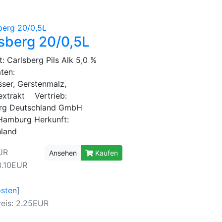
sberg 20/0,5L
: Carlsberg Pils Alk 5,0 %
aten:
ser, Gerstenmalz,
xtrakt Vertrieb:
erg Deutschland GmbH
Hamburg Herkunft:
hland
UR
Ansehen
Kaufen
3.10EUR
osten
]
eis: 2.25EUR