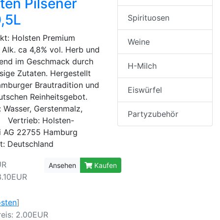
ten Pilsener
,5L
Spirituosen
t: Holsten Premium
Weine
r Alk. ca 4,8% vol. Herb und
hend im Geschmack durch
H-Milch
sige Zutaten. Hergestellt
mburger Brautradition und
Eiswürfel
tschen Reinheitsgebot.
: Wasser, Gerstenmalz,
Partyzubehör
Vertrieb: Holsten-
ei AG 22755 Hamburg
t: Deutschland
UR
Ansehen
Kaufen
3.10EUR
osten
]
eis: 2.00EUR