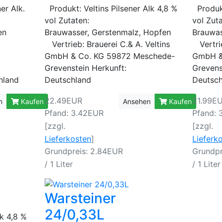
er Alk.
Produkt: Veltins Pilsener Alk 4,8 %
Produkt
vol Zutaten:
vol Zut
pfen
Brauwasser, Gerstenmalz, Hopfen
Brauwas
Vertrieb: Brauerei C.& A. Veltins
Vertrie
GmbH & Co. KG 59872 Meschede-
GmbH &
Grevenstein Herkunft:
Grevens
chland
Deutschland
Deutsc
22.49EUR
21.99E
n
Kaufen
Ansehen
Kaufen
Pfand: 3.42EUR
Pfand: 
[zzgl.
[zzgl.
Lieferkosten
]
Lieferk
Grundpreis: 2.84EUR
Grundpr
/ 1 Liter
/ 1 Liter
Warsteiner
24/0,33L
lk 4,8 %