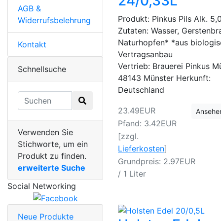
24/0,33L
AGB &
Produkt: Pinkus Pils Alk. 5,
Widerrufsbelehrung
Zutaten: Wasser, Gerstenbr
Naturhopfen* *aus biologi
Kontakt
Vertragsanbau
Vertrieb: Brauerei Pinkus Mü
Schnellsuche
48143 Münster Herkunft:
Deutschland
23.49EUR
Ansehe
Pfand: 3.42EUR
Verwenden Sie
[zzgl.
Stichworte, um ein
Lieferkosten
]
Produkt zu finden.
Grundpreis: 2.97EUR
erweiterte Suche
/ 1 Liter
Social Networking
Neue Produkte