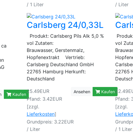
/ 1 Liter
/ Liter
Carlsberg 24/0,33L
Carl
Produkt: Carlsberg Pils Alk 5,0 %
Produkt
vol Zutaten:
vol Zut
 ca
Brauwasser, Gerstenmalz,
Brauwas
Hopfenextrakt Vertrieb:
Hopfene
pfen
Carlsberg Deutschland GmbH
Carlsb
AG
22765 Hamburg Herkunft:
22765 
Deutschland
Deutsc
25.49EUR
22.49E
Ansehen
Kaufen
n
Kaufen
Pfand: 3.42EUR
Pfand: 
[zzgl.
[zzgl.
Lieferkosten
]
Lieferk
Grundpreis: 3.22EUR
Grundpr
/ Liter
/ 1 Liter