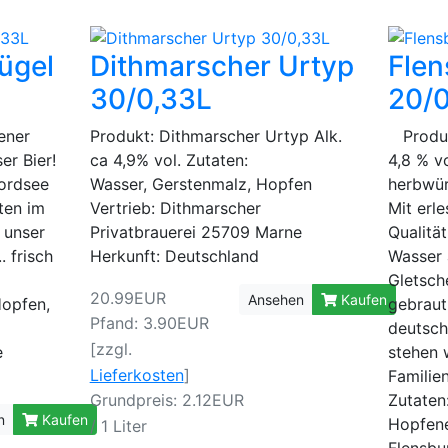
ügel
Dithmarscher Urtyp
Flen
30/0,33L
20/
ener
Produkt: Dithmarscher Urtyp Alk.
Produkt
er Bier!
ca 4,9% vol. Zutaten:
4,8 % v
Nordsee
Wasser, Gerstenmalz, Hopfen
herbwür
ten im
Vertrieb: Dithmarscher
Mit erl
 unser
Privatbrauerei 25709 Marne
Qualitä
. frisch
Herkunft: Deutschland
Wasser 
Gletsch
20.99EUR
Ansehen
Kaufen
Hopfen,
gebraut
Pfand: 3.90EUR
deutsch
[zzgl.
e
stehen 
Lieferkosten
]
Familie
Zutaten
Grundpreis: 2.12EUR
n
Kaufen
Hopfene
/ 1 Liter
Flensbu