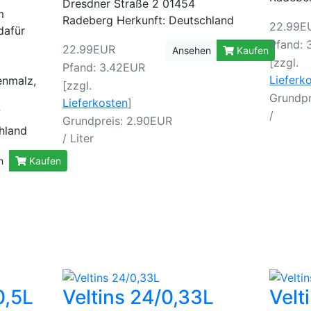
Dresdner Straße 2 01454
m
Radeberg Herkunft: Deutschland
22.99E
dafür
Pfand: 
22.99EUR
Ansehen
Kaufen
[zzgl.
Pfand: 3.42EUR
Lieferk
enmalz,
[zzgl.
Grundpr
Lieferkosten
]
7
/
Grundpreis: 2.90EUR
chland
/ Liter
n
Kaufen
0,5L
Veltins 24/0,33L
Velt