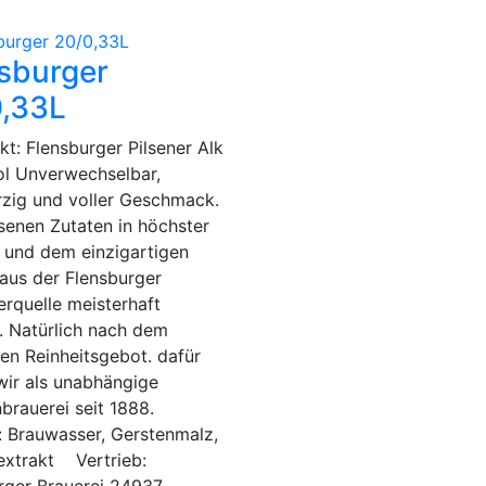
sburger
0,33L
: Flensburger Pilsener Alk
ol Unverwechselbar,
zig und voller Geschmack.
esenen Zutaten in höchster
t und dem einzigartigen
aus der Flensburger
erquelle meisterhaft
. Natürlich nach dem
en Reinheitsgebot. dafür
wir als unabhängige
nbrauerei seit 1888.
: Brauwasser, Gerstenmalz,
xtrakt Vertrieb:
rger Brauerei 24937