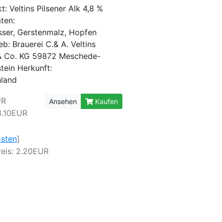
: Veltins Pilsener Alk 4,8 %
aten:
ser, Gerstenmalz, Hopfen
b: Brauerei C.& A. Veltins
 Co. KG 59872 Meschede-
tein Herkunft:
hland
UR
Ansehen
Kaufen
3.10EUR
osten
]
eis: 2.20EUR