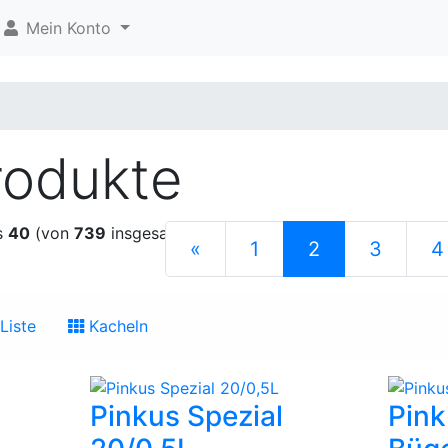
Mein Konto
rodukte
s
40
(von
739
insgesamt)
(current)
«
1
2
3
4
Liste
Kacheln
Pinkus Spezial
Pink