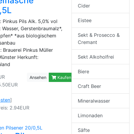
lflasche
Cider
,5L
Eistee
 Pinkus Pils Alk. 5,0% vol
: Wasser, Gerstenbraumalz*,
Sekt & Prosecco &
pfen* *aus biologischem
Cremant
gsanbau
: Brauerei Pinkus Müller
Sekt Alkoholfrei
ünster Herkunft:
hland
Biere
UR
Ansehen
Kaufen
5.50EUR
Craft Beer
osten
]
Mineralwasser
eis: 2.94EUR
Limonaden
Säfte