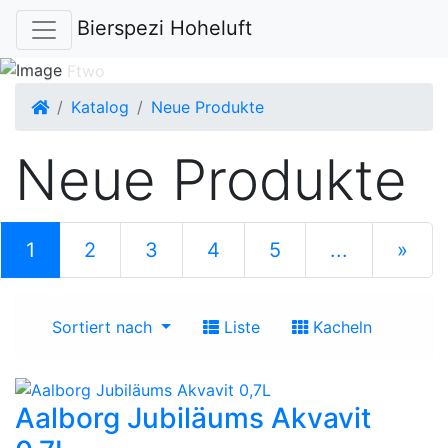
Bierspezi Hoheluft
Startseite
Katalog
Neue Produkte
Neue Produkte
(current)
1
2
3
4
5
...
»
nächste S
Sortiert nach
Liste
Kacheln
Aalborg Jubiläums Akvavit