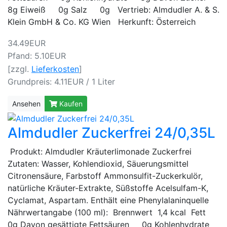
8g Eiweiß 0g Salz 0g Vertrieb: Almdudler A. & S.
Klein GmbH & Co. KG Wien Herkunft: Österreich
34.49EUR
Pfand: 5.10EUR
[zzgl.
Lieferkosten
]
Grundpreis: 4.11EUR / 1 Liter
Ansehen
Kaufen
Almdudler Zuckerfrei 24/0,35L
Produkt: Almdudler Kräuterlimonade Zuckerfrei
Zutaten: Wasser, Kohlendioxid, Säuerungsmittel
Citronensäure, Farbstoff Ammonsulfit-Zuckerkulör,
natürliche Kräuter-Extrakte, Süßstoffe Acelsulfam-K,
Cyclamat, Aspartam. Enthält eine Phenylalaninquelle
Nährwertangabe (100 ml): Brennwert 1,4 kcal Fett
0g Davon gesättigte Fettsäuren 0g Kohlenhydrate