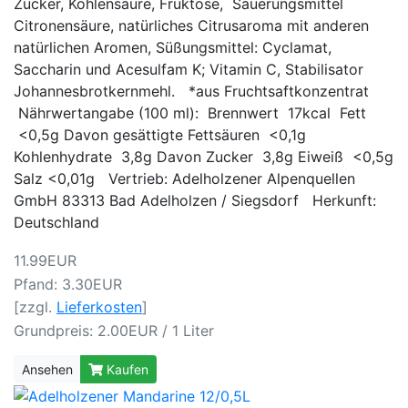
Zucker, Kohlensäure, Fruktose, Säuerungsmittel
Citronensäure, natürliches Citrusaroma mit anderen
natürlichen Aromen, Süßungsmittel: Cyclamat,
Saccharin und Acesulfam K; Vitamin C, Stabilisator
Johannesbrotkernmehl. *aus Fruchtsaftkonzentrat
Nährwertangabe (100 ml): Brennwert 17kcal Fett
<0,5g Davon gesättigte Fettsäuren <0,1g
Kohlenhydrate 3,8g Davon Zucker 3,8g Eiweiß <0,5g
Salz <0,01g Vertrieb: Adelholzener Alpenquellen
GmbH 83313 Bad Adelholzen / Siegsdorf Herkunft:
Deutschland
11.99EUR
Pfand: 3.30EUR
[zzgl.
Lieferkosten
]
Grundpreis: 2.00EUR / 1 Liter
Ansehen
Kaufen