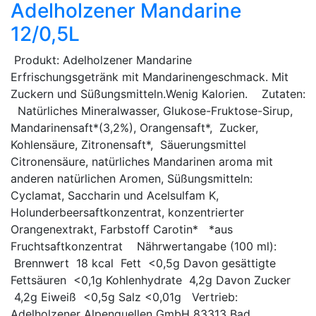
Adelholzener Mandarine
12/0,5L
Produkt: Adelholzener Mandarine
Erfrischungsgetränk mit Mandarinengeschmack. Mit
Zuckern und Süßungsmitteln.Wenig Kalorien. Zutaten:
Natürliches Mineralwasser, Glukose-Fruktose-Sirup,
Mandarinensaft*(3,2%), Orangensaft*, Zucker,
Kohlensäure, Zitronensaft*, Säuerungsmittel
Citronensäure, natürliches Mandarinen aroma mit
anderen natürlichen Aromen, Süßungsmitteln:
Cyclamat, Saccharin und Acelsulfam K,
Holunderbeersaftkonzentrat, konzentrierter
Orangenextrakt, Farbstoff Carotin* *aus
Fruchtsaftkonzentrat Nährwertangabe (100 ml):
Brennwert 18 kcal Fett <0,5g Davon gesättigte
Fettsäuren <0,1g Kohlenhydrate 4,2g Davon Zucker
4,2g Eiweiß <0,5g Salz <0,01g Vertrieb:
Adelholzener Alpenquellen GmbH 83313 Bad