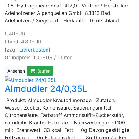
0,6 Hydrogencarbonat 412,0 Vertrieb/ Hersteller:
Adelholzener Alpenquellen GmbH 83313 Bad
Adelholzen / Siegsdorf Herkunft: Deutschland
9.49EUR
Pfand: 4.80EUR
[zzgl.
Lieferkosten
]
Grundpreis: 1.05EUR / 1 Liter
Ansehen
Kaufen
Almdudler 24/0,35L
Produkt: Almdudler Kräuterlimonade Zutaten:
Wasser, Zucker, Kohlensäure, Säuerungsmittel
Citronensäure, Farbstoff Ammonsulfit-Zuckerkulör,
natürliche Kräuter-Extrakte. Nährwertangabe (100
ml): Brennwert 33 kcal Fett 0g Davon gesättigte
Fettsäuren 0g Kohlenhydrate 8g Davon Zucker