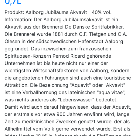
0,7L
Produkt: Aalborg Jubiläums Akvavit 40% vol.
Information: Der Aalborg Jubiläumsakvavit ist ein
Akvavit aus der Brennerei De Danske Spritfabrikker.
Die Brennerei wurde 1881 durch C.F. Tietgen und C.A.
Olesen in der südschwedischen Hafenstadt Aalborg
gegründet. Das inzwischen zum französischen
Spirituosen-Konzern Pernod Ricard gehörende
Unternehmen ist bis heute nicht nur einer der
wichtigsten Wirtschaftsfaktoren von Aalborg, sondern
die angebotenen Führungen sind auch eine touristische
Attraktion. Die Bezeichnung "Aquavit" oder "Akvavit"
ist eine Verballhornung des lateinischen "aqua vitae",
was nichts anderes als "Lebenswasser" bedeutet.
Damit wird auch darauf hingewiesen, dass der Aquavit,
der erstmals vor etwa 900 Jahren erwähnt wird, lange
Zeit zu medizinischen Zwecken genutzt wurde, der als
Allheilmittel vom Volk gerne verwendet wurde. Erst als
Isidor Henius 1846 in Aalborg durch die Einführung der