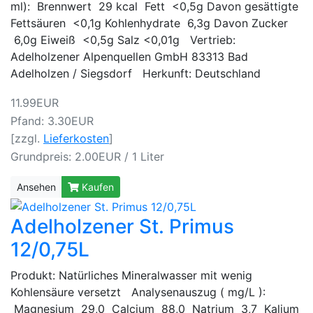
ml): Brennwert 29 kcal Fett <0,5g Davon gesättigte
Fettsäuren <0,1g Kohlenhydrate 6,3g Davon Zucker
6,0g Eiweiß <0,5g Salz <0,01g Vertrieb:
Adelholzener Alpenquellen GmbH 83313 Bad
Adelholzen / Siegsdorf Herkunft: Deutschland
11.99EUR
Pfand: 3.30EUR
[zzgl.
Lieferkosten
]
Grundpreis: 2.00EUR / 1 Liter
Ansehen
Kaufen
Adelholzener St. Primus
12/0,75L
Produkt: Natürliches Mineralwasser mit wenig
Kohlensäure versetzt Analysenauszug ( mg/L ):
Magnesium 29,0 Calcium 88,0 Natrium 3,7 Kalium