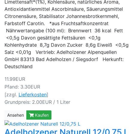
Limettensaft*(1%), Kohlensäure, natürliches Aroma,
Antioxidantienmittel Ascorbinsäure, Säuerungsmittel
Citronensäure, Stabilisator Johannesbrotkernmehl,
Farbstoff Carotin. *aus Fruchtsaftkonzentrat
Nährwertangabe (100 ml): Brennwert 36 kcal Fett
<0,5g Davon gesättigte Fettsäuren <0,1g
Kohlenhydrate 8,7g Davon Zucker 8,6g Eiweiß <0,5g
Salz <0,01g Vertrieb: Adelholzener Alpenquellen
GmbH 83313 Bad Adelholzen / Siegsdorf Herkunft:
Deutschland
11.99EUR
Pfand: 3.30EUR
[zzgl.
Lieferkosten
]
Grundpreis: 2.00EUR / 1 Liter
Ansehen
Kaufen
Adelholzener Naturell 12/0,75 L