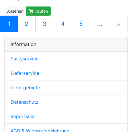
Ansehen
Kaufen
(current)
1
2
3
4
5
...
»
nächste S
Information
Partyservice
Lieferservice
Liefergebiete
Datenschutz
Impressum
AGB & Widerrufsbelehrung