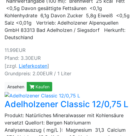
Nährwertangabe (100 ml): Brennwert 25 kcal Fett
<0,5g Davon gesättigte Fettsäuren <0,1g
Kohlenhydrate 6,1g Davon Zucker 5,8g Eiweiß <0,5g
Salz <0,01g Vertrieb: Adelholzener Alpenquellen
GmbH 83313 Bad Adelholzen / Siegsdorf Herkunft:
Deutschland
11.99EUR
Pfand: 3.30EUR
[zzgl.
Lieferkosten
]
Grundpreis: 2.00EUR / 1 Liter
Ansehen
Kaufen
Adelholzener Classic 12/0,75 L
Produkt: Natürliches Mineralwasser mit Kohlensäure
versetzt Quellort: Bergen Natriumarm
Analysenauszug ( mg/L ): Magnesium 31,3 Calcium