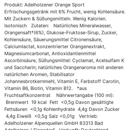
Produkt: Adelholzener Orange Sport
Erfrischungsgetränk mit 6% Frucht, wenig Kohlensäure.
Mit Zuckern & Süßungsmitteln. Wenig Kalorien.
Isotonisch Zutaten: Natürliches Mineralwasser,
Orangensaft*(6%), Glukose-Fruktose-Sirup, Zucker,
Kohlensäure, Säuerungsmittel Citronensäure,
Calciumlactat, konzentrierter Orangenextrakt,
Magnesiumcarbonat, Antioxidantienmittel
Ascorbinsäure, Süßungsmittel: Cyclamat, Acelsulfam K
und Saccharin; natürliches Orangenaroma mit anderen
natürlichen Aromen, Stabilisator
Johannesbrotkernmehl, Vitamin E, Farbstoff Carotin,
Vitamin B6, Biotin, Vitamin B12. *aus
Fruchtsaftkonzentrat Nährwertangabe (100 ml):
Brennwert 19 kcal Fett <0,5g Davon gesättigte
Fettsäuren <0,1g Kohlenhydrate 4,4g Davon Zucker
4,4g Eiweiß <0,5g Salz <0,01g Vertrieb:
Adelholzener Alpenquellen GmbH 83313 Bad
Adelholzen / Siegsdorf Herkunft: Deutschland