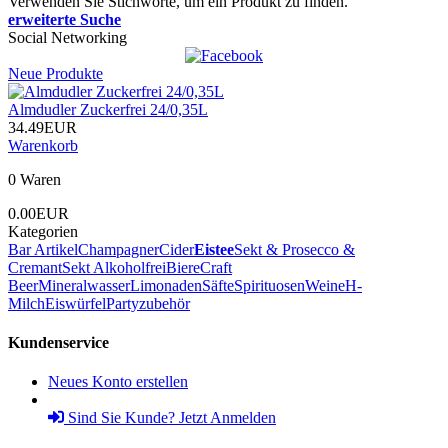
Verwenden Sie Stichworte, um ein Produkt zu finden.
erweiterte Suche
Social Networking
Neue Produkte
Almdudler Zuckerfrei 24/0,35L
34.49EUR
Warenkorb
0 Waren
0.00EUR
Kategorien
Bar Artikel
Champagner
Cider
Eistee
Sekt & Prosecco &
Cremant
Sekt Alkoholfrei
Biere
Craft
Beer
Mineralwasser
Limonaden
Säfte
Spirituosen
Weine
H-
Milch
Eiswürfel
Partyzubehör
Kundenservice
Neues Konto erstellen
Sind Sie Kunde? Jetzt Anmelden