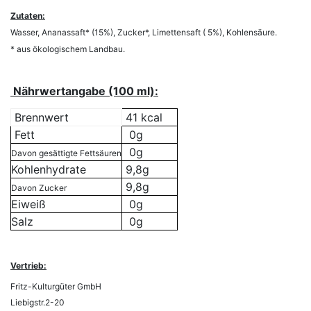
Zutaten:
Wasser, Ananassaft* (15%), Zucker*, Limettensaft ( 5%), Kohlensäure.
* aus ökologischem Landbau.
Nährwertangabe (100 ml):
Brennwert
41 kcal
Fett
0g
0g
Davon gesättigte Fettsäuren
Kohlenhydrate
9,8g
9,8g
Davon Zucker
Eiweiß
0g
Salz
0g
Vertrieb:
Fritz-Kulturgüter GmbH
Liebigstr.2-20