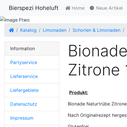
Bierspezi Hoheluft
Home
Neue Artikel
Startseite
Katalog
Limonaden
Schorlen & Limonaden
Bionade
Information
Partyservice
Zitrone
Lieferservice
Liefergebiete
Produkt:
Bionade Naturtrübe Zitrone
Datenschutz
Nach Originalrezept hergest
Impressum
Glutenfrei