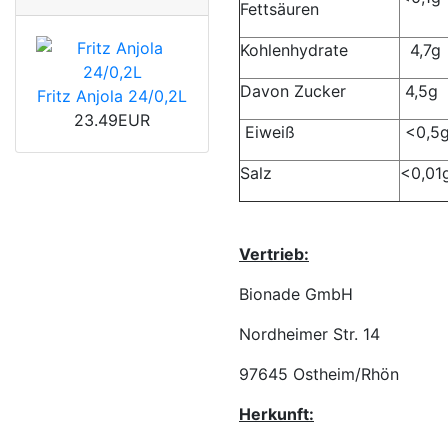
Fettsäuren
Kohlenhydrate
4,7g
Davon Zucker
4,5g
Fritz Anjola 24/0,2L
23.49EUR
Eiweiß
<0,5
Salz
<0,01
Vertrieb:
Bionade GmbH
Nordheimer Str. 14
97645 Ostheim/Rhön
Herkunft: