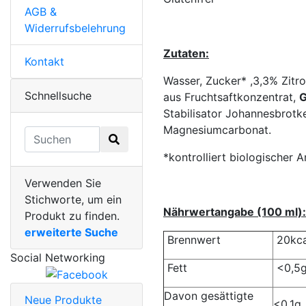
AGB &
Widerrufsbelehrung
Zutaten:
Kontakt
Wasser, Zucker* ,3,3% Zitr
Schnellsuche
aus Fruchtsaftkonzentrat,
G
Stabilisator Johannesbrotk
Magnesiumcarbonat.
*kontrolliert biologischer 
Verwenden Sie
Stichworte, um ein
Nährwertangabe (100 ml):
Produkt zu finden.
erweiterte Suche
Brennwert
20kca
Social Networking
Fett
<0,5
Davon gesättigte
Neue Produkte
<0,1g