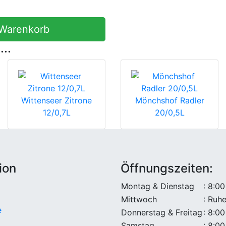
 Warenkorb
...
Wittenseer Zitrone
Mönchshof Radler
12/0,7L
20/0,5L
ion
Öffnungszeiten:
Montag & Dienstag
: 8:00
Mittwoch
: Ruh
e
Donnerstag & Freitag
: 8:00
Samstag
: 8:00