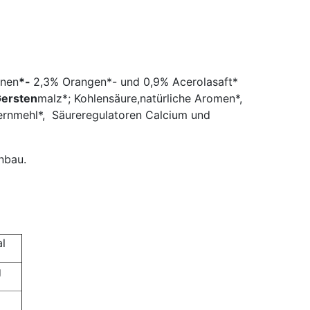
onen
*-
2,3% Orangen*- und 0,9% Acerolasaft*
ersten
malz*; Kohlensäure,natürliche Aromen*,
ernmehl*, Säureregulatoren Calcium und
Anbau.
l
g