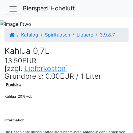
Bierspezi Hoheluft
Startseite
Katalog
Spirituosen
Liquere
3.9.8.7
Kahlua 0,7L
13.50EUR
[zzgl.
Lieferkosten
]
Grundpreis: 0.00EUR / 1 Liter
Produkt:
Kahlua 20% vol.
Information:
Die Geschichte dieses Kaffeelikörs nahm ihren Anfang in den Bergen von