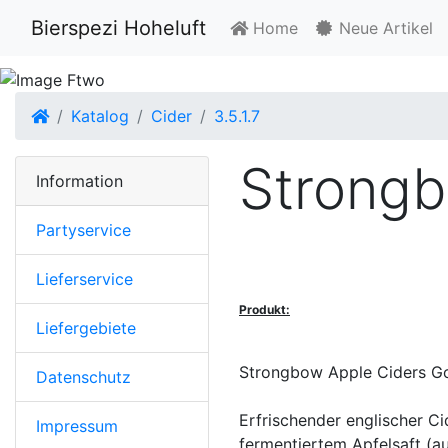
Bierspezi Hoheluft
Home
Neue Artikel
Startseite
Katalog
Cider
3.5.1.7
Strongb
Information
Partyservice
Lieferservice
Produkt:
Liefergebiete
Strongbow Apple Ciders Go
Datenschutz
Erfrischender englischer Ci
Impressum
fermentiertem Apfelsaft (a