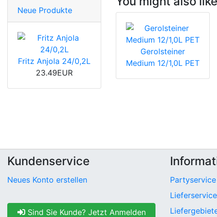
You might also like
Neue Produkte
Gerolsteiner
Fritz Anjola 24/0,2L
Medium 12/1,0L PET
23.49EUR
Kundenservice
Informat
Neues Konto erstellen
Partyservice
Lieferservice
Liefergebiet
Sind Sie Kunde? Jetzt Anmelden