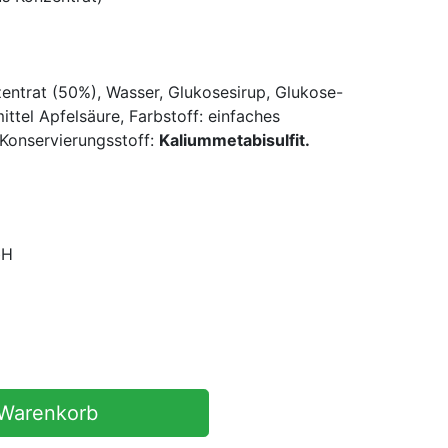
zentrat (50%), Wasser, Glukosesirup, Glukose-
ttel Apfelsäure, Farbstoff: einfaches
 Konservierungsstoff:
Kaliummetabisulfit.
bH
 Warenkorb