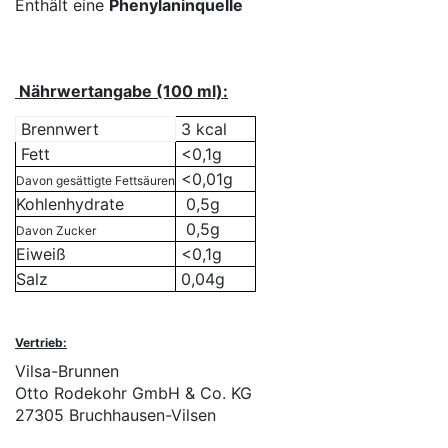
Enthält eine
Phenylaninquelle
Nährwertangabe (100 ml):
Brennwert
3 kcal
Fett
<0,1g
<0,01g
Davon gesättigte Fettsäuren
Kohlenhydrate
0,5g
0,5g
Davon Zucker
Eiweiß
<0,1g
Salz
0,04g
Vertrieb:
Vilsa-Brunnen
Otto Rodekohr GmbH & Co. KG
27305 Bruchhausen-Vilsen