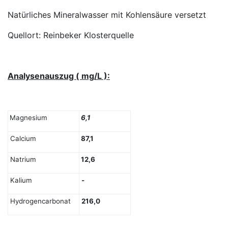
Natürliches Mineralwasser mit Kohlensäure versetzt
Quellort: Reinbeker Klosterquelle
Analysenauszug ( mg/L ):
Magnesium
6,1
Calcium
87,1
Natrium
12,6
Kalium
-
Hydrogencarbonat
216,0