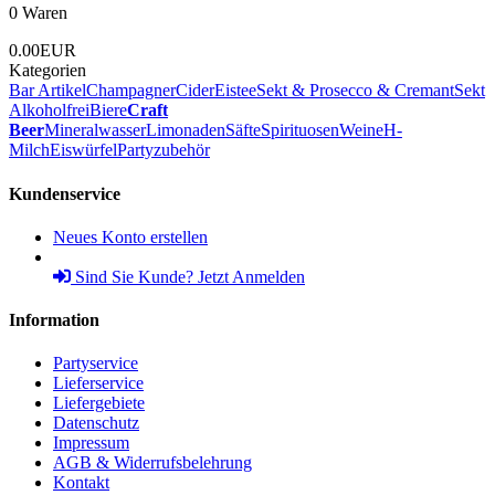
0 Waren
0.00EUR
Kategorien
Bar Artikel
Champagner
Cider
Eistee
Sekt & Prosecco & Cremant
Sekt
Alkoholfrei
Biere
Craft
Beer
Mineralwasser
Limonaden
Säfte
Spirituosen
Weine
H-
Milch
Eiswürfel
Partyzubehör
Kundenservice
Neues Konto erstellen
Sind Sie Kunde? Jetzt Anmelden
Information
Partyservice
Lieferservice
Liefergebiete
Datenschutz
Impressum
AGB & Widerrufsbelehrung
Kontakt