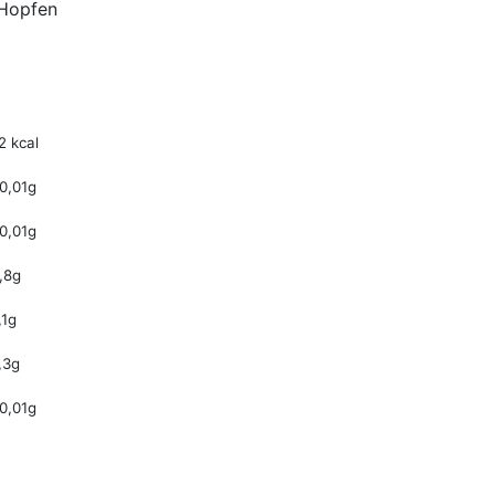
 Hopfen
2 kcal
0,01g
0,01g
,8g
,1g
,3g
0,01g