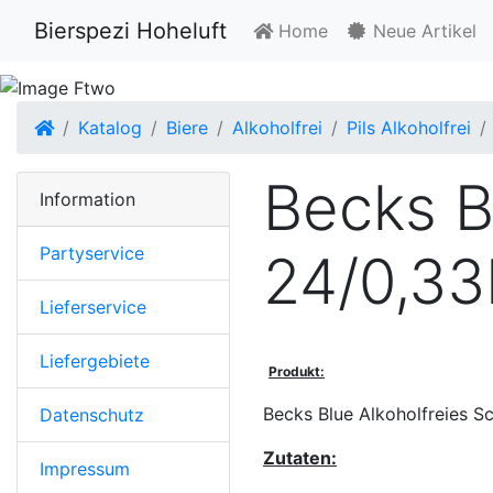
Bierspezi Hoheluft
Home
Neue Artikel
Startseite
Katalog
Biere
Alkoholfrei
Pils Alkoholfrei
Becks B
Information
Partyservice
24/0,33
Lieferservice
Liefergebiete
Produkt:
Becks Blue Alkoholfreies Sc
Datenschutz
Zutaten:
Impressum