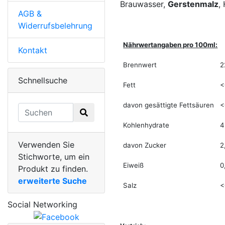
Brauwasser,
Gerstenmalz
,
AGB &
Widerrufsbelehrung
Nährwertangaben pro 100ml:
Kontakt
Brennwert
2
Schnellsuche
Fett
<
davon gesättigte Fettsäuren
<
Kohlenhydrate
4
Verwenden Sie
davon Zucker
2
Stichworte, um ein
Eiweiß
0
Produkt zu finden.
erweiterte Suche
Salz
<
Social Networking