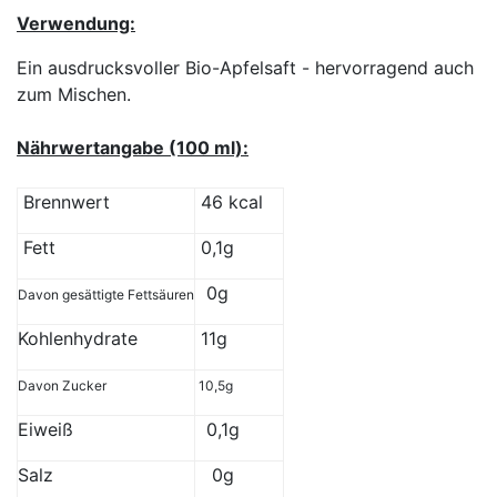
Verwendung:
Ein ausdrucksvoller Bio-Apfelsaft - hervorragend auch
zum Mischen.
Nährwertangabe (100 ml):
Brennwert
46 kcal
Fett
0,1g
0g
Davon gesättigte Fettsäuren
Kohlenhydrate
11g
Davon Zucker
10,5g
Eiweiß
0,1g
Salz
0g