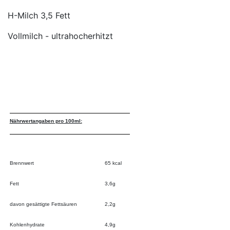
H-Milch 3,5 Fett
Vollmilch - ultrahocherhitzt
Nährwertangaben pro 100ml:
Brennwert
65 kcal
Fett
3,6g
davon gesättigte Fettsäuren
2,2g
Kohlenhydrate
4,9g