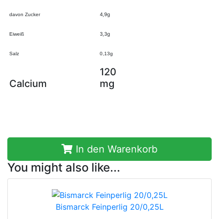
4,9g
davon Zucker
3,3g
Eiweiß
Salz
0,13g
120
Calcium
mg
In den Warenkorb
You might also like...
Bismarck Feinperlig 20/0,25L