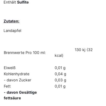
Enthält
Sulfite
Zutaten:
Landapfel
130 kj (32
Brennwerte Pro 100 ml:
kcal)
Eiweiß
0,01 g
Kohlenhydrate
0,04 g
- davon Zucker
0,03 g
Fett
0,01 g
- davon Gesättige
fettsäure