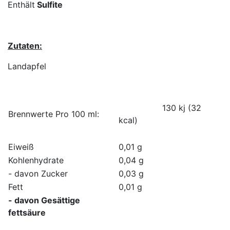
Enthält
Sulfite
Zutaten:
Landapfel
130 kj (32
Brennwerte Pro 100 ml:
kcal)
Eiweiß
0,01 g
Kohlenhydrate
0,04 g
- davon Zucker
0,03 g
Fett
0,01 g
- davon Gesättige
fettsäure