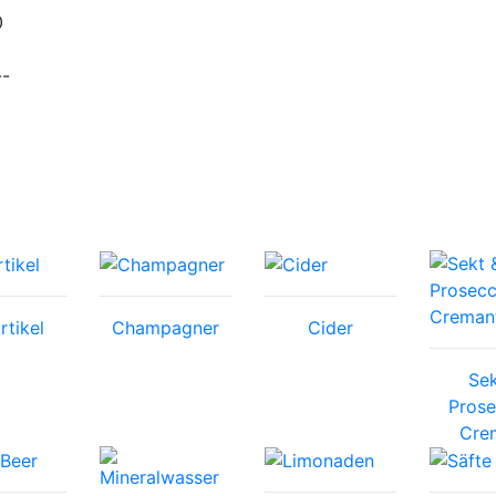
0
--
rtikel
Champagner
Cider
Sek
Prose
Cre