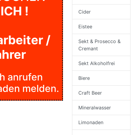
DICH !
Cider
Eistee
rbeiter /
Sekt & Prosecco &
Cremant
ahrer
Sekt Alkoholfrei
h anrufen
Biere
aden melden.
Craft Beer
Mineralwasser
Limonaden