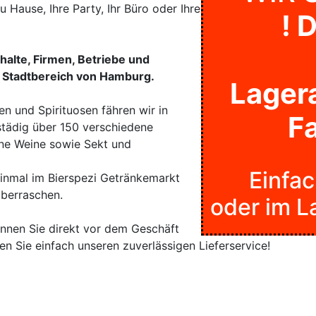
 Hause, Ihre Party, Ihr Büro oder Ihre
! 
shalte, Firmen, Betriebe und
 Stadtbereich von Hamburg.
Lagera
n und Spirituosen fähren wir in
F
städig über 150 verschiedene
ene Weine sowie Sekt und
Einfac
inmal im Bierspezi Getränkemarkt
überraschen.
oder im L
önnen Sie direkt vor dem Geschäft
n Sie einfach unseren zuverlässigen Lieferservice!