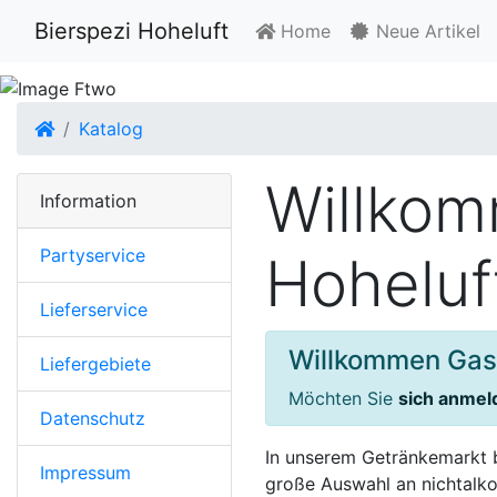
Bierspezi Hoheluft
Home
Neue Artikel
Startseite
Katalog
Willkom
Information
Partyservice
Hoheluf
Lieferservice
Willkommen Gas
Liefergebiete
Möchten Sie
sich anme
Datenschutz
In unserem Getränkemarkt b
Impressum
große Auswahl an nichtalko