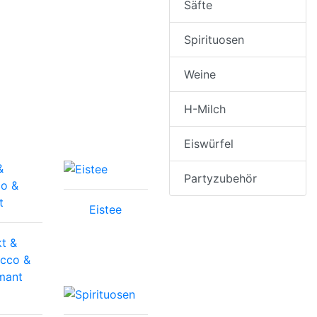
Säfte
Spirituosen
Weine
H-Milch
Eiswürfel
Partyzubehör
Eistee
t &
cco &
mant