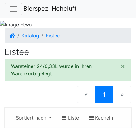
Bierspezi Hoheluft
Startseite
Katalog
Eistee
Eistee
×
Warsteiner 24/0,33L wurde in Ihren
Warenkorb gelegt
(current)
«
1
»
Sortiert nach
Liste
Kacheln