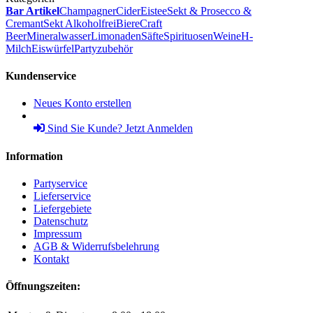
Bar Artikel
Champagner
Cider
Eistee
Sekt & Prosecco &
Cremant
Sekt Alkoholfrei
Biere
Craft
Beer
Mineralwasser
Limonaden
Säfte
Spirituosen
Weine
H-
Milch
Eiswürfel
Partyzubehör
Kundenservice
Neues Konto erstellen
Sind Sie Kunde? Jetzt Anmelden
Information
Partyservice
Lieferservice
Liefergebiete
Datenschutz
Impressum
AGB & Widerrufsbelehrung
Kontakt
Öffnungszeiten: