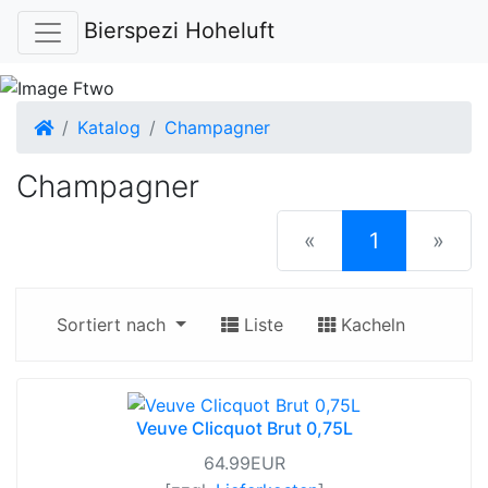
Bierspezi Hoheluft
Startseite
Katalog
Champagner
Champagner
(current)
«
1
»
Sortiert nach
Liste
Kacheln
Veuve Clicquot Brut 0,75L
64.99EUR