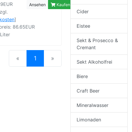
99EUR
Ansehen
Kaufen
Cider
zgl.
rkosten
]
Eistee
preis: 86.65EUR
 Liter
Sekt & Prosecco &
Cremant
(current)
«
1
»
Sekt Alkoholfrei
Biere
Craft Beer
Mineralwasser
Limonaden