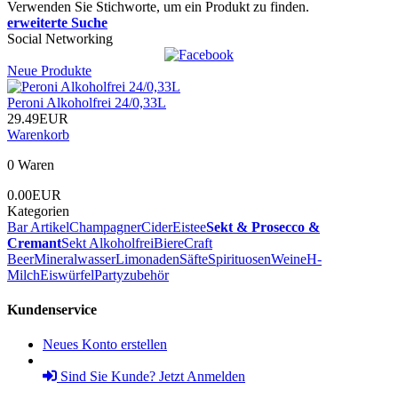
Verwenden Sie Stichworte, um ein Produkt zu finden.
erweiterte Suche
Social Networking
Neue Produkte
Peroni Alkoholfrei 24/0,33L
29.49EUR
Warenkorb
0 Waren
0.00EUR
Kategorien
Bar Artikel
Champagner
Cider
Eistee
Sekt & Prosecco &
Cremant
Sekt Alkoholfrei
Biere
Craft
Beer
Mineralwasser
Limonaden
Säfte
Spirituosen
Weine
H-
Milch
Eiswürfel
Partyzubehör
Kundenservice
Neues Konto erstellen
Sind Sie Kunde? Jetzt Anmelden