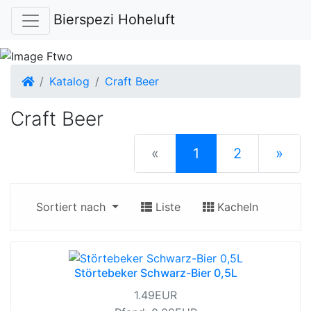
Bierspezi Hoheluft
Startseite
Katalog
Craft Beer
Craft Beer
(current)
«
1
2
»
nächste S
Sortiert nach
Liste
Kacheln
Störtebeker Schwarz-Bier 0,5L
1.49EUR