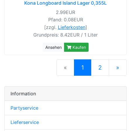
Kona Longboard Island Lager 0,355L
2.99EUR
Pfand: 0.08EUR
[zzgl.
Lieferkosten
]
Grundpreis: 8.42EUR / 1 Liter
Ansehen
Kaufen
(current)
«
1
2
»
nächste S
Information
Partyservice
Lieferservice