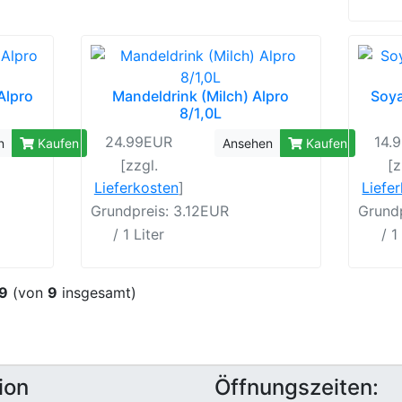
Alpro
Mandeldrink (Milch) Alpro
Soya
8/1,0L
24.99EUR
14.
n
Kaufen
Ansehen
Kaufen
[zzgl.
[z
Lieferkosten
]
Liefe
Grundpreis: 3.12EUR
Grundp
/ 1 Liter
/ 1
9
(von
9
insgesamt)
ion
Öffnungszeiten: