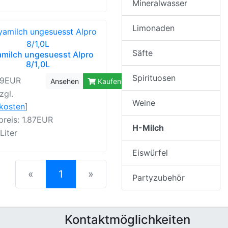
Mineralwasser
Limonaden
Säfte
milch ungesuesst Alpro
8/1,0L
Spirituosen
99EUR
Ansehen
Kaufen
zgl.
Weine
rkosten
]
reis: 1.87EUR
H-Milch
 Liter
Eiswürfel
(current)
«
1
»
Partyzubehör
Kontaktmöglichkeiten