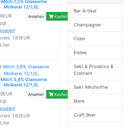
-Milch 1,5% Glaeserne
Molkerei 12/1,0L
Bar Artikel
99EUR
Ansehen
Kaufen
zgl.
Champagner
rkosten
]
reis: 1.83EUR
Cider
 Liter
Eistee
Sekt & Prosecco &
Cremant
Milch 3,8% Glaeserne
Molkerei 12/1,0L
Sekt Alkoholfrei
99EUR
Ansehen
Kaufen
Biere
zgl.
rkosten
]
Craft Beer
reis: 1.92EUR
 Liter