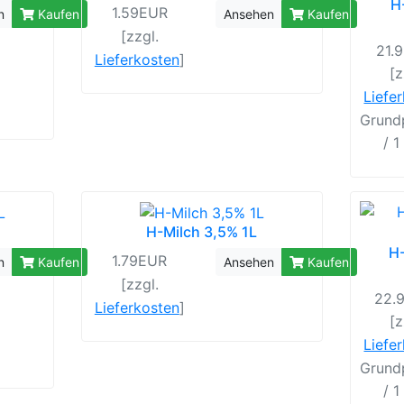
H
1.59EUR
n
Kaufen
Ansehen
Kaufen
[zzgl.
21.
Lieferkosten
]
[z
Liefe
Grundp
/ 1
H-Milch 3,5% 1L
H-
1.79EUR
n
Kaufen
Ansehen
Kaufen
[zzgl.
22.
Lieferkosten
]
[z
Liefe
Grundp
/ 1