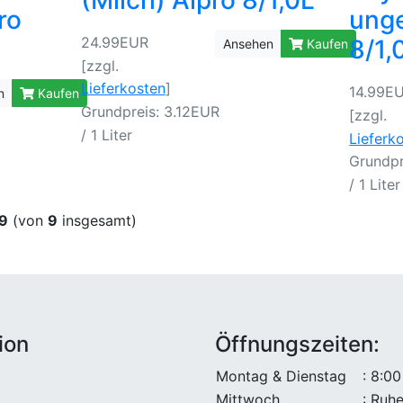
ro
unge
24.99EUR
8/1,
Ansehen
Kaufen
[zzgl.
Lieferkosten
]
14.99E
n
Kaufen
Grundpreis: 3.12EUR
[zzgl.
/ 1 Liter
Lieferk
Grundpr
/ 1 Liter
9
(von
9
insgesamt)
ion
Öffnungszeiten:
Montag & Dienstag
: 8:00
Mittwoch
: Ruh