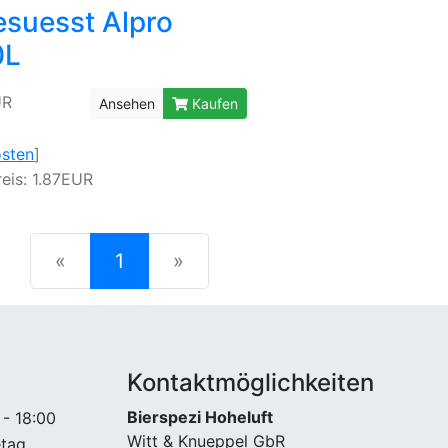
suesst Alpro
0L
UR
Ansehen
Kaufen
osten
]
eis: 1.87EUR
(current)
«
1
»
Kontaktmöglichkeiten
Bierspezi Hoheluft
 - 18:00
Witt & Knueppel GbR
etag