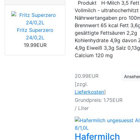
Produkt H-Milch 3,5 Fett
Vollmilch - ultrahocherh
Nährwertangaben pro 100
Brennwert 65 kcal Fett 3,6
Fritz Superzero
gesättigte Fettsäuren 2,2g
24/0,2L
Kohlenhydrate 4,9g davon 
19.99EUR
4,9g Eiweiß 3,3g Salz 0,13g
Calcium 120 mg
20.99EUR
Ansehe
[zzgl.
Lieferkosten
]
Grundpreis: 1.75EUR
/ Liter
Hafermilch