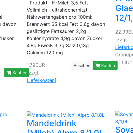
Produkt H-Milch 3,5 Fett
Glae
itzt
Vollmilch - ultrahocherhitzt
12/1
ml:
Nährwertangaben pro 100ml:
g davon
Brennwert 65 kcal Fett 3,6g davon
gesättigte Fettsäuren 2,2g
22.99E
Zucker
Kohlenhydrate 4,9g davon Zucker
[zzgl.
4,9g Eiweiß 3,3g Salz 0,13g
Lieferk
Calcium 120 mg
Grundpr
/ 1 Liter
1.79EUR
Ansehen
Kaufen
[zzgl.
n
Kaufen
Lieferkosten
]
Mandeldrink
Soy
(Milch) Alpro 8/1,0L