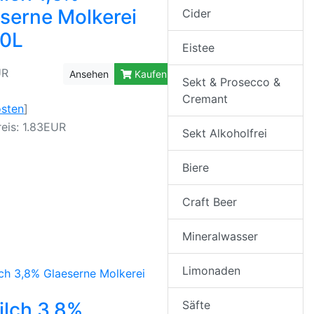
serne Molkerei
Cider
,0L
Eistee
UR
Ansehen
Kaufen
Sekt & Prosecco &
Cremant
osten
]
eis: 1.83EUR
Sekt Alkoholfrei
Biere
Craft Beer
Mineralwasser
Limonaden
Säfte
lch 3,8%