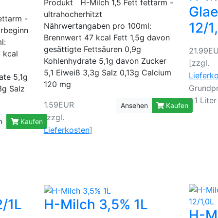
Produkt H-Milch 1,5 Fett fettarm -
Glae
ultrahocherhitzt
ettarm -
12/1
Nährwertangaben pro 100ml:
rbeginn
Brennwert 47 kcal Fett 1,5g davon
l:
gesättigte Fettsäuren 0,9g
21.99E
 kcal
Kohlenhydrate 5,1g davon Zucker
[zzgl.
5,1 Eiweiß 3,3g Salz 0,13g Calcium
Lieferk
ate 5,1g
120 mg
Grundpr
3g Salz
/ 1 Liter
1.59EUR
Ansehen
Kaufen
[zzgl.
n
Kaufen
Lieferkosten
]
2/1L
H-Milch 3,5% 1L
H-Mi