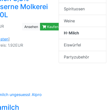
serne Molkerei
Spirituosen
,0L
Weine
UR
Ansehen
Kaufen
H-Milch
osten
]
Eiswürfel
eis: 1.92EUR
Partyzubehör
amilch