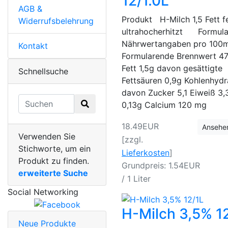
12/1.0L
AGB &
Produkt H-Milch 1,5 Fett f
Widerrufsbelehrung
ultrahocherhitzt Formula
Nährwertangaben pro 100m
Kontakt
Formularende Brennwert 47
Fett 1,5g davon gesättigte
Schnellsuche
Fettsäuren 0,9g Kohlenhydr
davon Zucker 5,1 Eiweiß 3,
0,13g Calcium 120 mg
18.49EUR
Ansehe
Verwenden Sie
[zzgl.
Stichworte, um ein
Lieferkosten
]
Produkt zu finden.
Grundpreis: 1.54EUR
erweiterte Suche
/ 1 Liter
Social Networking
H-Milch 3,5% 1
Neue Produkte