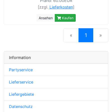
Pfand: 60.00EUR
[zzgl.
Lieferkosten
]
Ansehen
Kaufen
(current)
«
1
»
Information
Partyservice
Lieferservice
Liefergebiete
Datenschutz