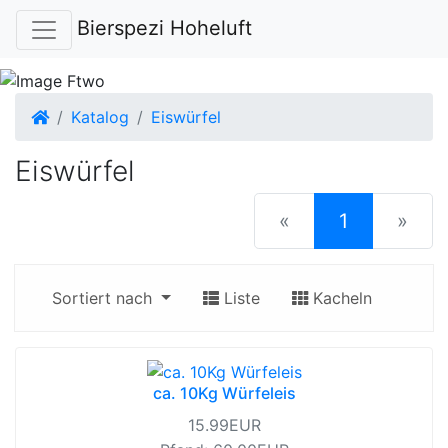
Bierspezi Hoheluft
Startseite
Katalog
Eiswürfel
Eiswürfel
(current)
«
1
»
Sortiert nach
Liste
Kacheln
ca. 10Kg Würfeleis
15.99EUR