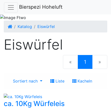
Bierspezi Hoheluft
Startseite
Katalog
Eiswürfel
Eiswürfel
(current)
«
1
»
Sortiert nach
Liste
Kacheln
ca. 10Kg Würfeleis