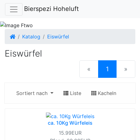
Bierspezi Hoheluft
Startseite
Katalog
Eiswürfel
Eiswürfel
(current)
«
1
»
Sortiert nach
Liste
Kacheln
ca. 10Kg Würfeleis
15.99EUR