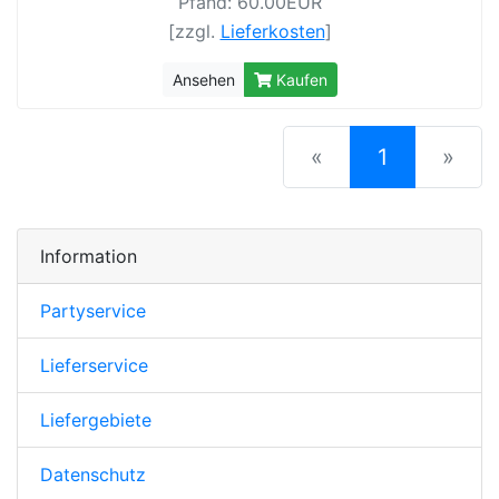
Pfand: 60.00EUR
[zzgl.
Lieferkosten
]
Ansehen
Kaufen
(current)
«
1
»
Information
Partyservice
Lieferservice
Liefergebiete
Datenschutz