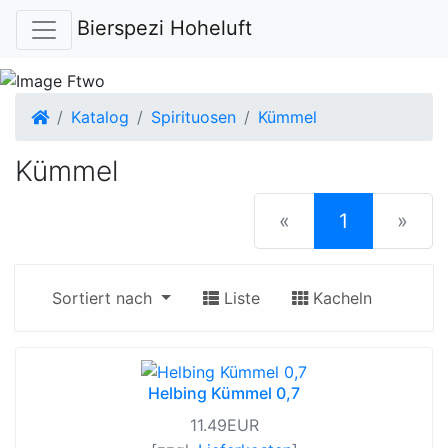
Bierspezi Hoheluft
Startseite
Katalog
Spirituosen
Kümmel
Kümmel
(current)
«
1
»
Sortiert nach
Liste
Kacheln
Helbing Kümmel 0,7
11.49EUR