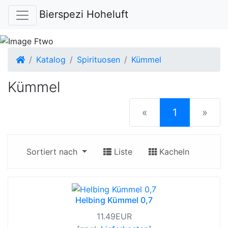
Bierspezi Hoheluft
Startseite
Katalog
Spirituosen
Kümmel
Kümmel
(current)
«
1
»
Sortiert nach
Liste
Kacheln
Helbing Kümmel 0,7
11.49EUR