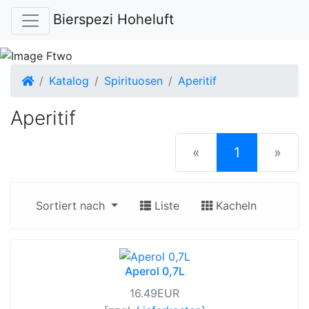
Bierspezi Hoheluft
Startseite
Katalog
Spirituosen
Aperitif
Aperitif
(current)
«
1
»
Sortiert nach
Liste
Kacheln
Aperol 0,7L
16.49EUR