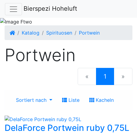
Bierspezi Hoheluft
Startseite
Katalog
Spirituosen
Portwein
Portwein
(current)
«
1
»
Sortiert nach
Liste
Kacheln
DelaForce Portwein ruby 0,75L