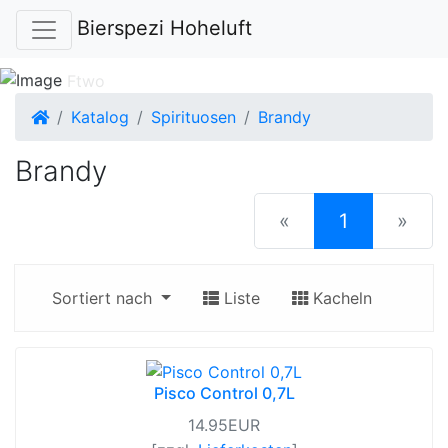
Bierspezi Hoheluft
Startseite
Katalog
Spirituosen
Brandy
Brandy
(current)
«
1
»
Sortiert nach
Liste
Kacheln
Pisco Control 0,7L
14.95EUR