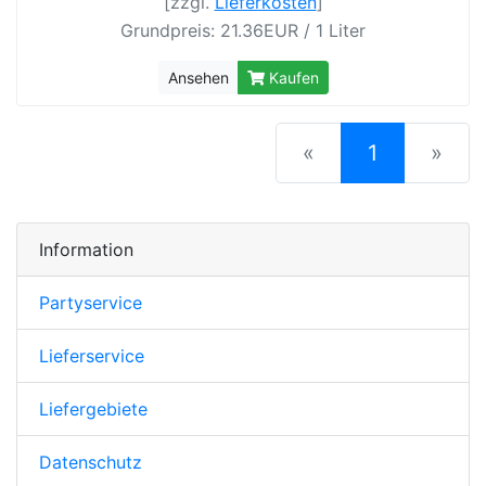
[zzgl.
Lieferkosten
]
Grundpreis: 21.36EUR / 1 Liter
Ansehen
Kaufen
(current)
«
1
»
Information
Partyservice
Lieferservice
Liefergebiete
Datenschutz