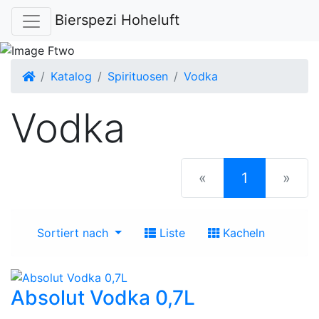
Bierspezi Hoheluft
Startseite
Katalog
Spirituosen
Vodka
Vodka
(current)
«
1
»
Sortiert nach
Liste
Kacheln
Absolut Vodka 0,7L