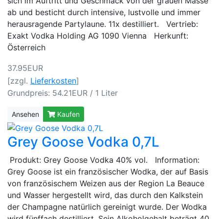
sich im Auftritt und Geschmack von der grauen Masse
ab und besticht durch intensive, lustvolle und immer
herausragende Partylaune. 11x destilliert. Vertrieb:
Exakt Vodka Holding AG 1090 Vienna Herkunft:
Österreich
37.95EUR
[zzgl.
Lieferkosten
]
Grundpreis: 54.21EUR / 1 Liter
Ansehen
Kaufen
Grey Goose Vodka 0,7L
Produkt: Grey Goose Vodka 40% vol. Information:
Grey Goose ist ein französischer Wodka, der auf Basis
von französischem Weizen aus der Region La Beauce
und Wasser hergestellt wird, das durch den Kalkstein
der Champagne natürlich gereinigt wurde. Der Wodka
wird fünffach destilliert. Sein Alkoholgehalt beträgt 40