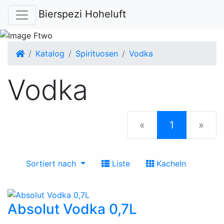
Bierspezi Hoheluft
Startseite
Katalog
Spirituosen
Vodka
Vodka
(current)
«
1
»
Sortiert nach
Liste
Kacheln
Absolut Vodka 0,7L