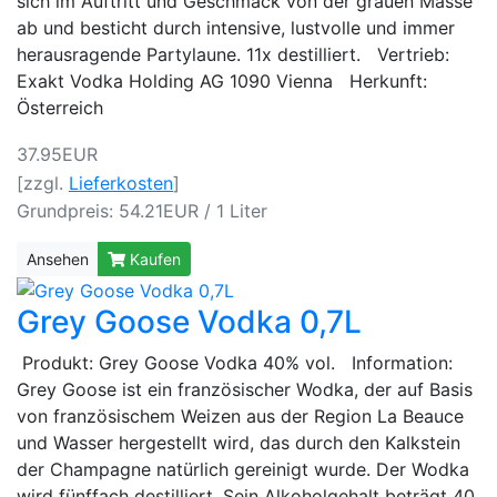
sich im Auftritt und Geschmack von der grauen Masse
ab und besticht durch intensive, lustvolle und immer
herausragende Partylaune. 11x destilliert. Vertrieb:
Exakt Vodka Holding AG 1090 Vienna Herkunft:
Österreich
37.95EUR
[zzgl.
Lieferkosten
]
Grundpreis: 54.21EUR / 1 Liter
Ansehen
Kaufen
Grey Goose Vodka 0,7L
Produkt: Grey Goose Vodka 40% vol. Information:
Grey Goose ist ein französischer Wodka, der auf Basis
von französischem Weizen aus der Region La Beauce
und Wasser hergestellt wird, das durch den Kalkstein
der Champagne natürlich gereinigt wurde. Der Wodka
wird fünffach destilliert. Sein Alkoholgehalt beträgt 40