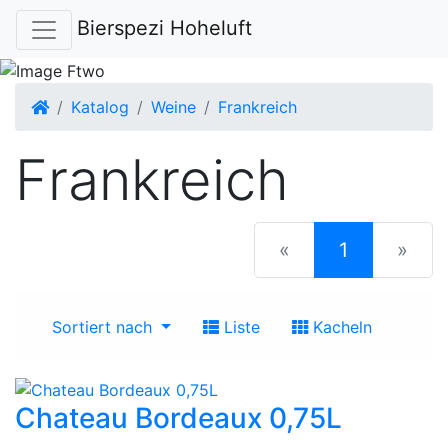
Bierspezi Hoheluft
Startseite
Katalog
Weine
Frankreich
Frankreich
(current)
«
1
»
Sortiert nach
Liste
Kacheln
Chateau Bordeaux 0,75L