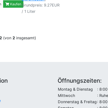
n
Kaufen
Grundpreis: 9.27EUR
/ 1 Liter
2
(von
2
insgesamt)
ion
Öffnungszeiten:
Montag & Dienstag
: 8:00
Mittwoch
: Ruh
e
Donnerstag & Freitag
: 8:00
Samstag
: 8:00