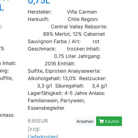
0,75L
L
Hersteller: Viña Carmen
Herkunft: Chile Region:
:
Central Valley Rebsorte:
:
88% Merlot, 12% Cabernet
te:
Sauvignon Farbe / Art: rot
7%
Geschmack: trocken Inhalt:
 Art:
0.75 Liter Jahrgang:
Inhalt:
2016 Enthält:
gang:
Sulfite, Eiprotein Analysewerte:
ite,
Alkoholgehalt: 13,0% Restzucker:
3,3 g/l Säuregehalt: 3,4 g/l
Lagerfähigkeit: 4-5 Jahre Anlass:
Familienwein, Partywein,
Essensbegleiter
 Anlass:
6.95EUR
Ansehen
Kaufen
[zzgl.
Lieferkosten
]