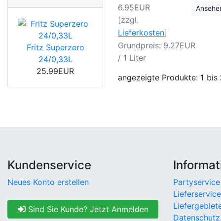
6.95EUR
Ansehe
[zzgl.
Lieferkosten
]
Grundpreis: 9.27EUR
Fritz Superzero
/ 1 Liter
24/0,33L
25.99EUR
angezeigte Produkte:
1
bis
Kundenservice
Informat
Neues Konto erstellen
Partyservice
Lieferservice
Liefergebiet
Sind Sie Kunde? Jetzt Anmelden
Datenschutz