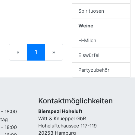
Spirituosen
Weine
H-Milch
(current)
«
1
»
Eiswürfel
Partyzubehör
Kontaktmöglichkeiten
Bierspezi Hoheluft
 - 18:00
Witt & Knueppel GbR
etag
Hoheluftchaussee 117-119
 - 18:00
20253 Hamburg
 - 16:00