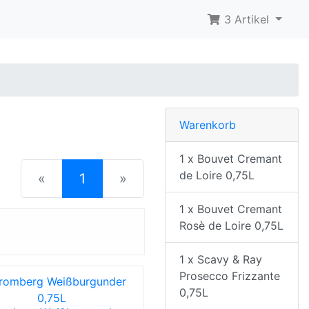
3 Artikel
Warenkorb
1 x Bouvet Cremant
de Loire 0,75L
(current)
«
1
»
1 x Bouvet Cremant
Rosè de Loire 0,75L
1 x Scavy & Ray
Prosecco Frizzante
0,75L