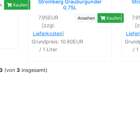
Stromberg Grauburgunder
Str
n
Kaufen
0,75L
7.95EUR
7.
Ansehen
Kaufen
[zzgl.
[z
Lieferkosten
]
Liefe
Grundpreis: 10.60EUR
Grund
/ 1 Liter
/ 1
3
(von
3
insgesamt)