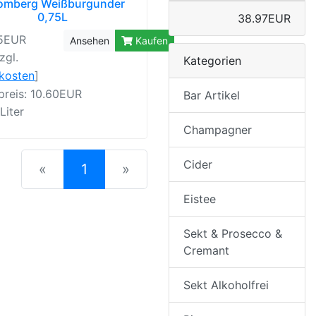
omberg Weißburgunder
0,75L
38.97EUR
95EUR
Ansehen
Kaufen
zgl.
Kategorien
rkosten
]
preis: 10.60EUR
Bar Artikel
 Liter
Champagner
Cider
(current)
«
1
»
Eistee
Sekt & Prosecco &
Cremant
Sekt Alkoholfrei