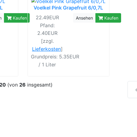
7L
Voelkel Pink Grapefruit 6/0,7L
22.49EUR
n
Kaufen
Ansehen
Kaufen
Pfand:
2.40EUR
[zzgl.
Lieferkosten
]
Grundpreis: 5.35EUR
/ 1 Liter
20
(von
26
insgesamt)