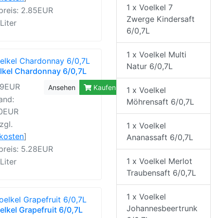
1 x Voelkel 7
preis: 2.85EUR
Zwerge Kindersaft
 Liter
6/0,7L
1 x Voelkel Multi
Natur 6/0,7L
lkel Chardonnay 6/0,7L
99EUR
Ansehen
Kaufen
1 x Voelkel
and:
Möhrensaft 6/0,7L
40EUR
zgl.
1 x Voelkel
rkosten
]
Ananassaft 6/0,7L
preis: 5.28EUR
1 x Voelkel Merlot
 Liter
Traubensaft 6/0,7L
1 x Voelkel
Johannesbeertrunk
elkel Grapefruit 6/0,7L