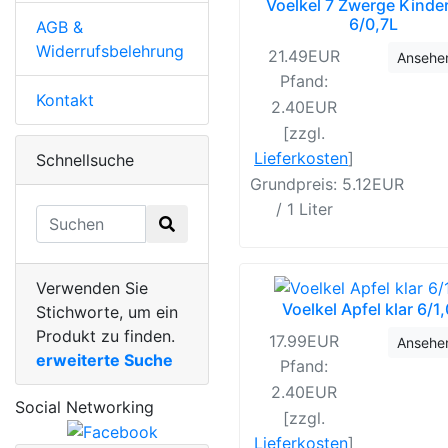
Voelkel 7 Zwerge Kinde
6/0,7L
AGB &
Widerrufsbelehrung
21.49EUR
Ansehe
Pfand:
Kontakt
2.40EUR
[zzgl.
Lieferkosten
]
Schnellsuche
Grundpreis: 5.12EUR
/ 1 Liter
Verwenden Sie
Voelkel Apfel klar 6/1
Stichworte, um ein
Produkt zu finden.
17.99EUR
Ansehe
erweiterte Suche
Pfand:
2.40EUR
Social Networking
[zzgl.
Lieferkosten
]