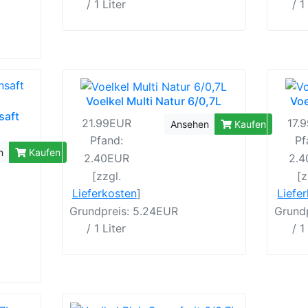
/ 1 Liter
/ 1
Voelkel Multi Natur 6/0,7L
Voe
saft
21.99EUR
17.
Ansehen
Kaufen
Pfand:
Pf
n
Kaufen
2.40EUR
2.
[zzgl.
[z
Lieferkosten
]
Liefe
Grundpreis: 5.24EUR
Grund
/ 1 Liter
/ 1