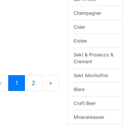
Champagner
Cider
Eistee
Sekt & Prosecco &
Cremant
Sekt Alkoholfrei
(current)
«
1
2
»
Biere
nächste Seite
Craft Beer
Mineralwasser