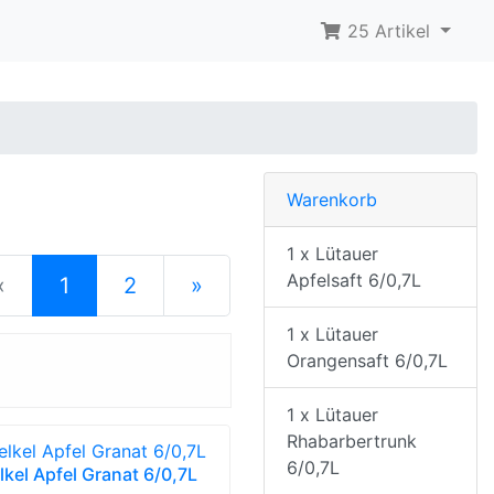
25 Artikel
Warenkorb
1 x Lütauer
Apfelsaft 6/0,7L
(current)
«
1
2
»
nächste Seite
1 x Lütauer
Orangensaft 6/0,7L
1 x Lütauer
Rhabarbertrunk
6/0,7L
lkel Apfel Granat 6/0,7L