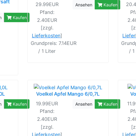
rsaft
29.99EUR
20.
Ansehen
Kaufen
Pfand:
Pf
n
Kaufen
2.40EUR
2.
[zzgl.
[z
Lieferkosten
]
Liefe
Grundpreis: 7.14EUR
Grund
/ 1 Liter
/ 1
,0L
Voelkel Apfel Mango 6/0,7L
Vo
19.99EUR
11.
n
Kaufen
Ansehen
Kaufen
Pfand:
Pf
2.40EUR
2.
[zzgl.
[z
Lieferkosten
]
Liefe