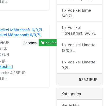
 Liter
1 x Voelkel Birne
6/0,7L
1 x Voelkel
Fitnesstrunk 6/0,7L
lkel Möhrensaft 6/0,7L
99EUR
Ansehen
Kaufen
1 x Voelkel Limette
and:
12/0,2L
40EUR
zgl.
1 x Voelkel Limette
rkosten
]
0,2L
preis: 4.28EUR
 Liter
525.11EUR
Kategorien
Bar Artikel