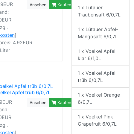
49EUR
Ansehen
Kaufen
1 x Lütauer
and:
Traubensaft 6/0,7L
40EUR
zgl.
1 x Lütauer Apfel-
rkosten
]
Mangosaft 6/0,7L
preis: 4.92EUR
 Liter
1 x Voelkel Apfel
klar 6/1,0L
1 x Voelkel Apfel
trüb 6/0,7L
elkel Apfel trüb 6/0,7L
1 x Voelkel Orange
99EUR
6/0,7L
Ansehen
Kaufen
and:
1 x Voelkel Pink
40EUR
Grapefruit 6/0,7L
zgl.
rkosten
]