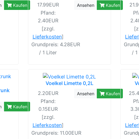
17.99EUR
21.
n
Kaufen
Ansehen
Kaufen
Pfand:
Pf
2.40EUR
2.
[zzgl.
[z
Lieferkosten
]
Liefe
Grundpreis: 4.28EUR
Grund
/ 1 Liter
/ 1
Voelkel Limette 0,2L
V
runk
2.20EUR
25.
Ansehen
Kaufen
Pfand:
Pf
n
Kaufen
0.15EUR
3.
[zzgl.
[z
Lieferkosten
]
Liefe
Grundpreis: 11.00EUR
Grundp