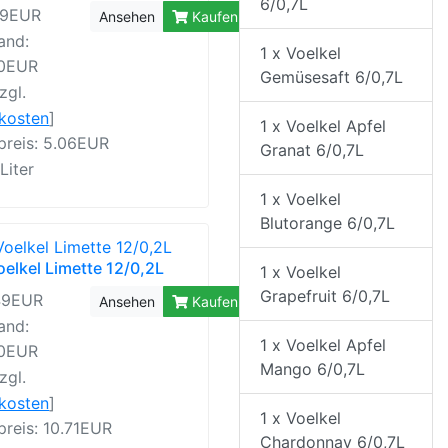
6/0,7L
99EUR
Ansehen
Kaufen
and:
1 x Voelkel
40EUR
Gemüsesaft 6/0,7L
zgl.
rkosten
]
1 x Voelkel Apfel
preis: 5.06EUR
Granat 6/0,7L
 Liter
1 x Voelkel
Blutorange 6/0,7L
oelkel Limette 12/0,2L
1 x Voelkel
Grapefruit 6/0,7L
49EUR
Ansehen
Kaufen
and:
1 x Voelkel Apfel
30EUR
Mango 6/0,7L
zgl.
rkosten
]
1 x Voelkel
reis: 10.71EUR
Chardonnay 6/0,7L