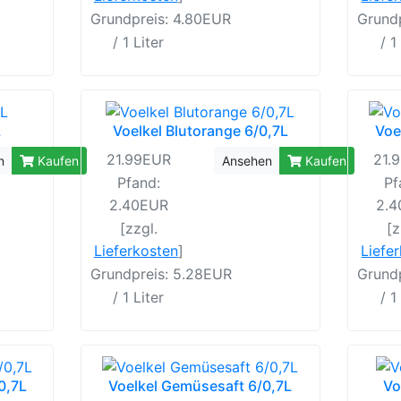
Grundpreis: 4.80EUR
Grund
/ 1 Liter
/ 1
L
Voelkel Blutorange 6/0,7L
Voe
21.99EUR
21.
n
Kaufen
Ansehen
Kaufen
Pfand:
Pf
2.40EUR
2.
[zzgl.
[z
Lieferkosten
]
Liefe
Grundpreis: 5.28EUR
Grund
/ 1 Liter
/ 1
0,7L
Voelkel Gemüsesaft 6/0,7L
Vo