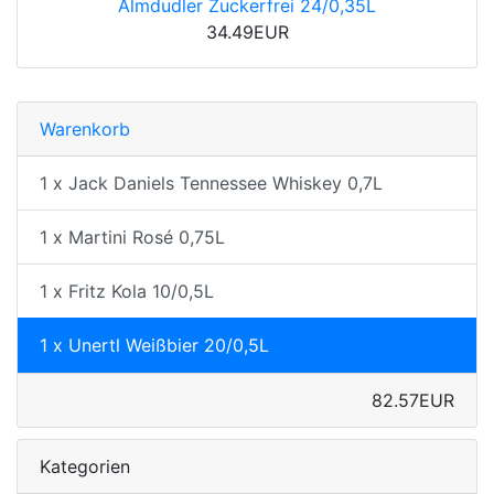
Almdudler Zuckerfrei 24/0,35L
34.49EUR
Warenkorb
1 x Jack Daniels Tennessee Whiskey 0,7L
1 x Martini Rosé 0,75L
1 x Fritz Kola 10/0,5L
1 x Unertl Weißbier 20/0,5L
82.57EUR
Kategorien