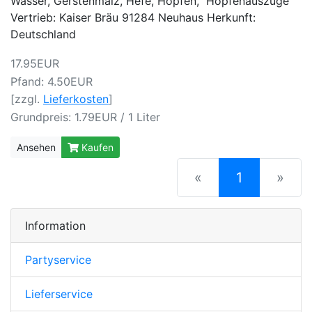
Wasser, Gerstenmalz, Hefe, Hopfen, Hopfenauszüge
Vertrieb: Kaiser Bräu 91284 Neuhaus Herkunft:
Deutschland
17.95EUR
Pfand: 4.50EUR
[zzgl.
Lieferkosten
]
Grundpreis: 1.79EUR / 1 Liter
Ansehen
Kaufen
(current)
«
1
»
Information
Partyservice
Lieferservice