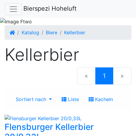
Bierspezi Hoheluft
Startseite
Katalog
Biere
Kellerbier
Kellerbier
(current)
«
1
»
Sortiert nach
Liste
Kacheln
Flensburger Kellerbier