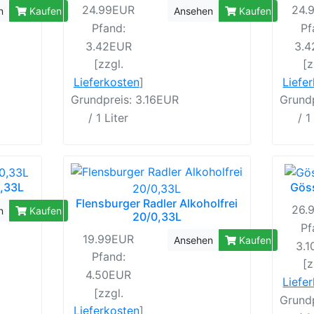
24.99EUR
24.
n
Kaufen
Ansehen
Kaufen
Pfand:
Pf
3.42EUR
3.
[zzgl.
[z
Lieferkosten
]
Liefe
Grundpreis: 3.16EUR
Grundp
/ 1 Liter
/ 1
0,33L
Göss
Flensburger Radler Alkoholfrei
26.
n
Kaufen
20/0,33L
Pf
19.99EUR
Ansehen
Kaufen
3.
Pfand:
[z
4.50EUR
Liefe
[zzgl.
Grund
Lieferkosten
]