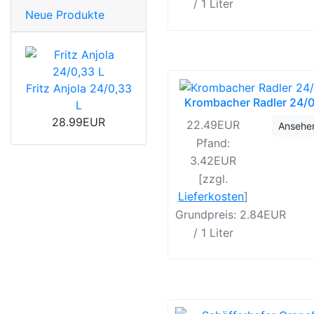
/ 1 Liter
Neue Produkte
Fritz Anjola 24/0,33
Krombacher Radler 24/
L
28.99EUR
22.49EUR
Ansehe
Pfand:
3.42EUR
[zzgl.
Lieferkosten
]
Grundpreis: 2.84EUR
/ 1 Liter