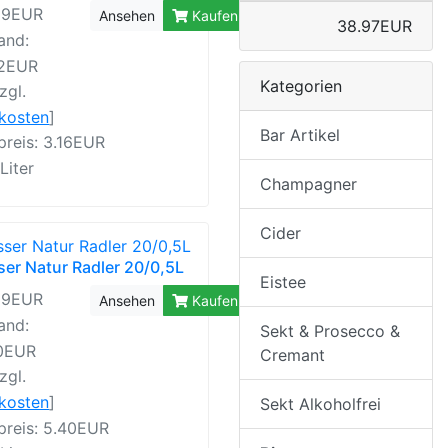
99EUR
Ansehen
Kaufen
38.97EUR
and:
42EUR
Kategorien
zgl.
rkosten
]
Bar Artikel
reis: 3.16EUR
 Liter
Champagner
Cider
er Natur Radler 20/0,5L
Eistee
99EUR
Ansehen
Kaufen
and:
Sekt & Prosecco &
10EUR
Cremant
zgl.
rkosten
]
Sekt Alkoholfrei
preis: 5.40EUR