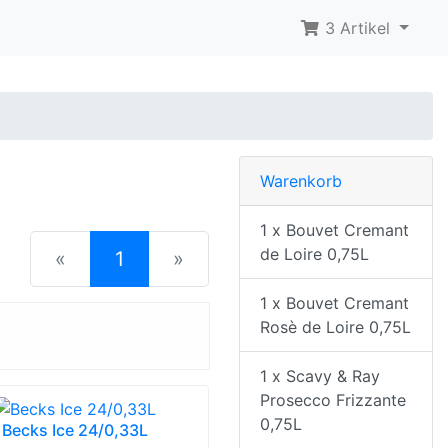
3 Artikel
Warenkorb
1 x Bouvet Cremant
de Loire 0,75L
(current)
«
1
»
1 x Bouvet Cremant
Rosè de Loire 0,75L
1 x Scavy & Ray
Prosecco Frizzante
0,75L
Becks Ice 24/0,33L