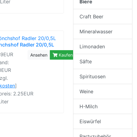
Biere
 Liter
Craft Beer
Mineralwasser
chshof Radler 20/0,5L
Limonaden
49EUR
Ansehen
Kaufen
Säfte
and:
10EUR
Spirituosen
zgl.
rkosten
]
Weine
preis: 2.25EUR
Liter
H-Milch
Eiswürfel
Partyzubehör