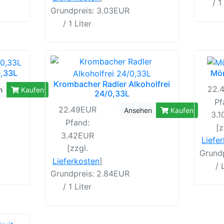
/ 1
Grundpreis: 3.03EUR
/ 1 Liter
0,33L
Mön
Krombacher Radler Alkoholfrei
22.
n
Kaufen
24/0,33L
Pf
22.49EUR
Ansehen
Kaufen
3.
Pfand:
[z
3.42EUR
Liefe
[zzgl.
Grund
Lieferkosten
]
/ 
Grundpreis: 2.84EUR
/ 1 Liter