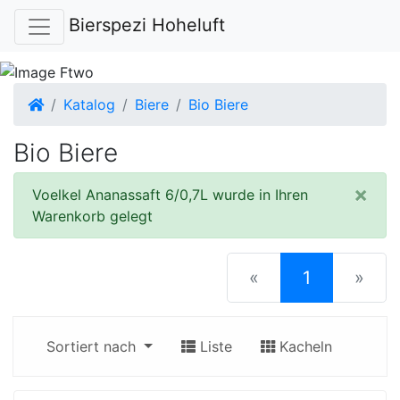
Bierspezi Hoheluft
Startseite
Katalog
Biere
Bio Biere
Bio Biere
×
Voelkel Ananassaft 6/0,7L wurde in Ihren
Warenkorb gelegt
(current)
«
1
»
Sortiert nach
Liste
Kacheln