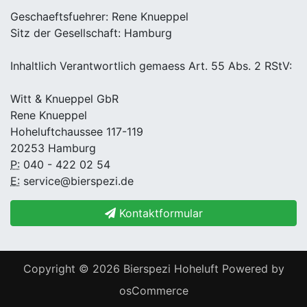
Geschaeftsfuehrer: Rene Knueppel
Sitz der Gesellschaft: Hamburg
Inhaltlich Verantwortlich gemaess Art. 55 Abs. 2 RStV:
Witt & Knueppel GbR
Rene Knueppel
Hoheluftchaussee 117-119
20253 Hamburg
P:
040 - 422 02 54
E:
service@bierspezi.de
Kontaktformular
Copyright © 2026
Bierspezi Hoheluft
Powered by
osCommerce