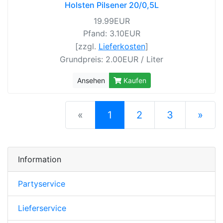
Holsten Pilsener 20/0,5L
19.99EUR
Pfand: 3.10EUR
[zzgl.
Lieferkosten
]
Grundpreis: 2.00EUR / Liter
Ansehen
Kaufen
(current)
«
1
2
3
»
nächste S
Information
Partyservice
Lieferservice