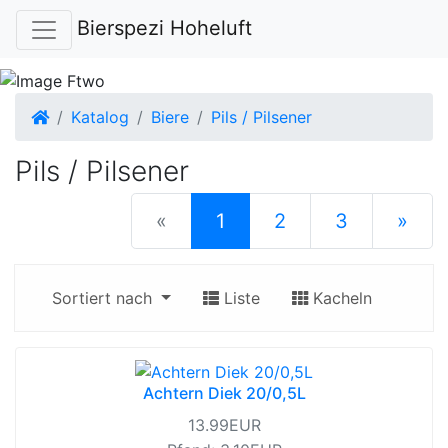
Bierspezi Hoheluft
Startseite
Katalog
Biere
Pils / Pilsener
Pils / Pilsener
(current)
«
1
2
3
»
nächste S
Sortiert nach
Liste
Kacheln
Achtern Diek 20/0,5L
13.99EUR