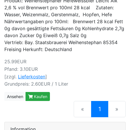
Produkt: Weihenstephaner Hefeweissbier Leicht Alk
2,6 % vol Brennwert pro 100ml 28 kcal Zutaten:
Wasser, Weizenmalz, Gerstenmalz, Hopfen, Hefe
Nährwertangaben pro 100ml: Brennwert 28 kcal Fett
0g davon gesättigte Fettsäuren 0g Kohlenhydrate 2,7g
davon Zucker 0g Eiweiß 0,7g Salz 0g
Vertrieb: Bay. Staatsbrauerei Weihenstephan 85354
Freising Herkunft: Deutschland
25.99EUR
Pfand: 3.10EUR
[zzgl.
Lieferkosten
]
Grundpreis: 2.60EUR / 1 Liter
Ansehen
Kaufen
(current)
«
1
»
Information