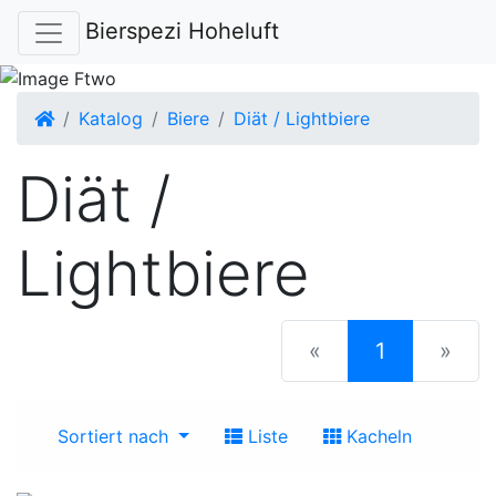
Bierspezi Hoheluft
Startseite
Katalog
Biere
Diät / Lightbiere
Diät /
Lightbiere
(current)
«
1
»
Sortiert nach
Liste
Kacheln